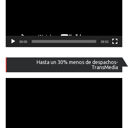
00:00
09:52
Re
Hasta un 30% menos de despachos-
de
TransMedia
ví