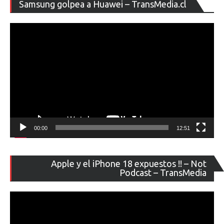
Re
Samsung golpea a Huawei – TransMedia.cl
de
ví
00:00
12:51
Re
Apple y el iPhone 18 expuestos !! – Not
de
Podcast – TransMedia
ví