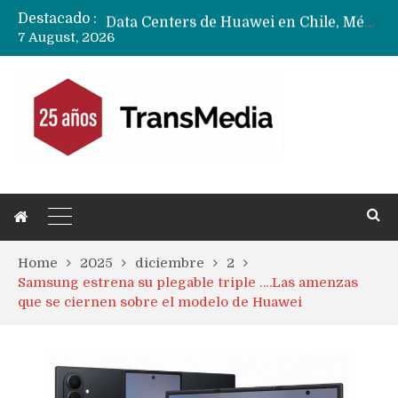
Destacado :
Data Centers de Huawei en Chile, México, Brasil,Perú y Argentina podrían verse afectados por arremetida de EE.UU
7 August, 2026
Fabricantes suben precios de teléfonos y ganan más dinero en un mercado donde Xiaomi alerta por no mejorar ventas
Home
2025
diciembre
2
Samsung estrena su plegable triple ….Las amenzas
que se ciernen sobre el modelo de Huawei