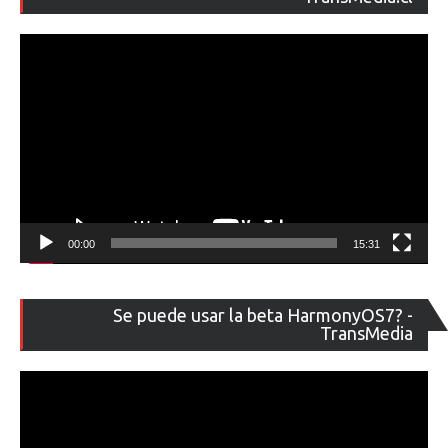
ví
00:00
15:31
Re
Se puede usar la beta HarmonyOS7? -
de
TransMedia
ví