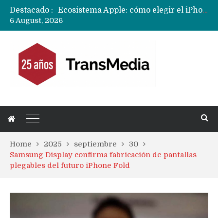
Destacado :
Nuevas filtraciones del Mate 90 Pro Max apuntan a potenciar las cámaras y pantalla OLED doble capa
6 August, 2026
Apple dice que más ex empleados se llevaron datos confidenciales a OpenAI
Home
2025
septiembre
30
Samsung Display confirma fabricación de pantallas
plegables del futuro iPhone Fold