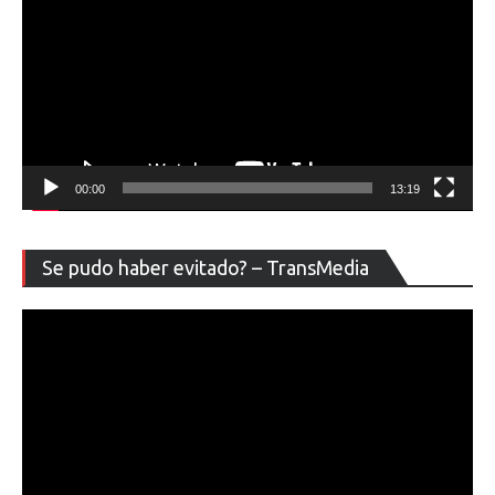
00:00
13:19
Re
Se pudo haber evitado? – TransMedia
de
ví