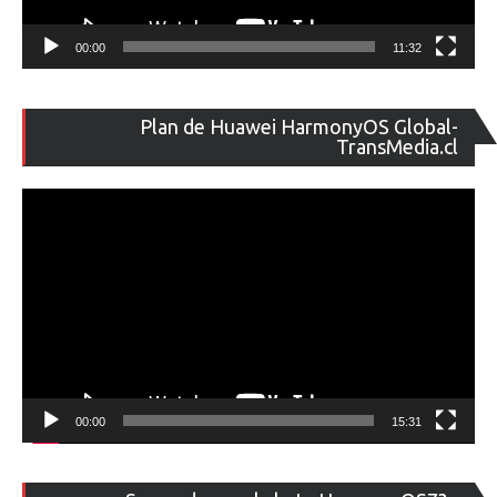
00:00
11:32
Re
Plan de Huawei HarmonyOS Global-
de
TransMedia.cl
ví
00:00
15:31
Re