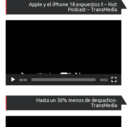
Re
Apple y el iPhone 18 expuestos !! – Not
de
Podcast – TransMedia
ví
00:00
09:52
Re
Hasta un 30% menos de despachos-
de
TransMedia
ví