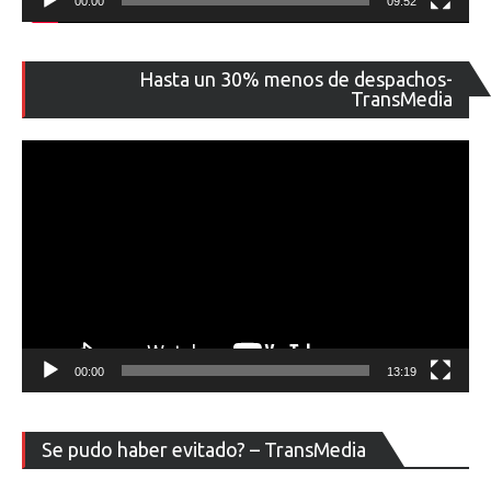
00:00
09:52
Re
Hasta un 30% menos de despachos-
de
TransMedia
ví
00:00
13:19
Re
Se pudo haber evitado? – TransMedia
de
ví