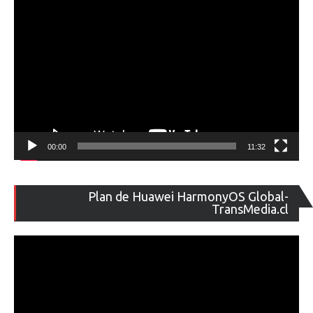
00:00
11:32
Re
Plan de Huawei HarmonyOS Global-
de
TransMedia.cl
ví