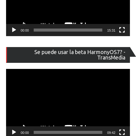
00:00
15:31
Re
Se puede usar la beta HarmonyOS7? -
de
TransMedia
ví
00:00
09:42