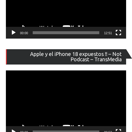
00:00
12:51
Re
Apple y el iPhone 18 expuestos !! – Not
de
Podcast – TransMedia
ví