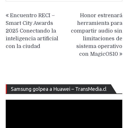
Navegación
Encuentro RECI –
Honor estrenará
de
Smart City Awards
herramienta para
entradas
2025 Conectando la
compartir audio sin
inteligencia artificial
limitaciones de
con la ciudad
sistema operativo
con MagicOS10
Re
Samsung golpea a Huawei – TransMedia.cl
de
ví