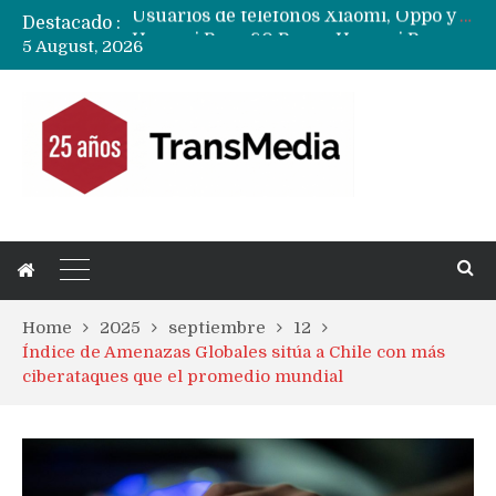
Destacado :
Huawei Pura 80 Pro vs Huawei Pura 90s Pro…. Cuál es la mejor compra en América Latina?
5 August, 2026
Nuevas filtraciones del Mate 90 Pro Max apuntan a potenciar las cámaras y pantalla OLED doble capa
Home
2025
septiembre
12
Índice de Amenazas Globales sitúa a Chile con más
ciberataques que el promedio mundial