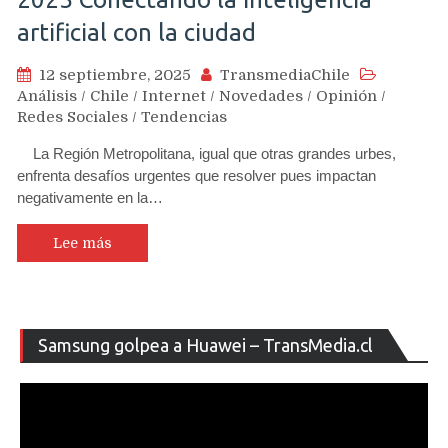
artificial con la ciudad
12 septiembre, 2025
TransmediaChile
Análisis
/
Chile
/
Internet
/
Novedades
/
Opinión
/
Redes Sociales
/
Tendencias
La Región Metropolitana, igual que otras grandes urbes,
enfrenta desafíos urgentes que resolver pues impactan
negativamente en la…
Lee más
Re
Samsung golpea a Huawei – TransMedia.cl
de
ví