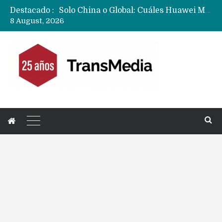
Solo China o Global: Cuáles Huawei MateBook, MatePad y Nova llegarán a Europa y LATAM?
Destacado :
Data Centers de Huawei en Chile, México, Brasil,Perú y Argentina podrían verse afectados por arremetida de EE.UU
8 August, 2026
Fabricantes suben precios de teléfonos y ganan más dinero en un mercado donde Xiaomi alerta por no mejorar ventas