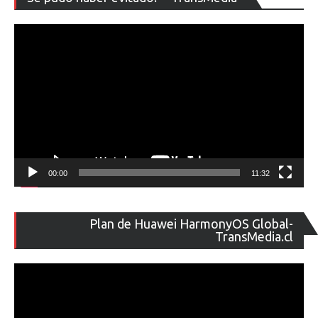
de
ví
00:00
11:32
Re
Plan de Huawei HarmonyOS Global-
de
TransMedia.cl
ví