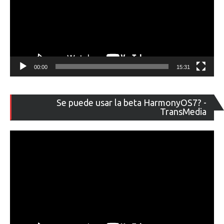
00:00
15:31
Re
Se puede usar la beta HarmonyOS7? -
de
TransMedia
ví