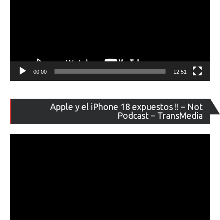
00:00
12:51
Re
Apple y el iPhone 18 expuestos !! – Not
de
Podcast – TransMedia
ví