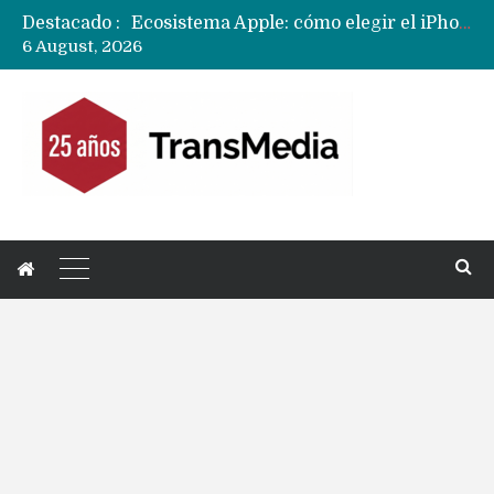
Destacado :
Nuevas filtraciones del Mate 90 Pro Max apuntan a potenciar las cámaras y pantalla OLED doble capa
6 August, 2026
Apple dice que más ex empleados se llevaron datos confidenciales a OpenAI