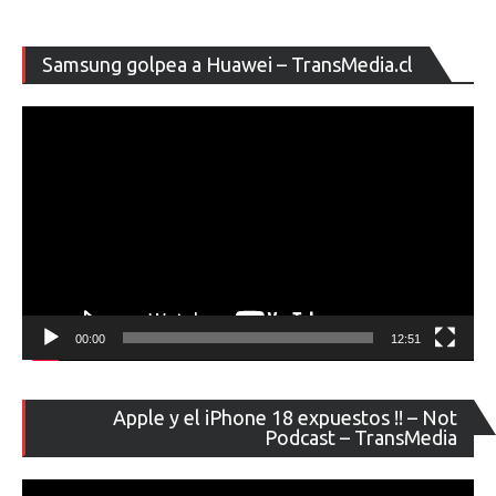
Re
Samsung golpea a Huawei – TransMedia.cl
de
ví
00:00
12:51
Re
Apple y el iPhone 18 expuestos !! – Not
de
Podcast – TransMedia
ví