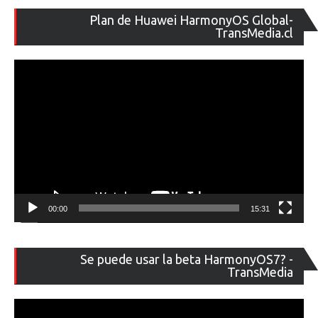
Re
Plan de Huawei HarmonyOS Global-
de
TransMedia.cl
ví
00:00
15:31
Re
Se puede usar la beta HarmonyOS7? -
de
TransMedia
ví