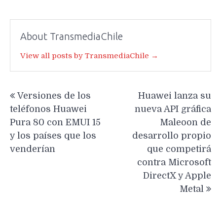
About TransmediaChile
View all posts by TransmediaChile →
Navegación
Versiones de los
Huawei lanza su
de
teléfonos Huawei
nueva API gráfica
entradas
Pura 80 con EMUI 15
Maleoon de
y los países que los
desarrollo propio
venderían
que competirá
contra Microsoft
DirectX y Apple
Metal