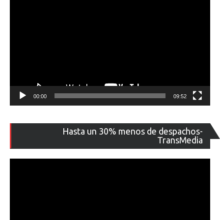
00:00
09:52
Re
Hasta un 30% menos de despachos-
de
TransMedia
ví