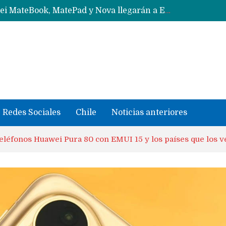
Solo China o Global: Cuáles Huawei MateBook, MatePad y Nova llegarán a Europa y LATAM?
Data Centers de Huawei en Chile, México, Brasil,Perú y Argentina podrían verse afectados por arremetida de EE.UU
Fabricantes suben precios de teléfonos y ganan más dinero en un mercado donde Xiaomi alerta por no mejorar ventas
Redes Sociales
Chile
Noticias anteriores
teléfonos Huawei Pura 80 con EMUI 15 y los países que los 