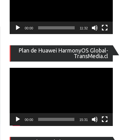
00:00
11:32
Reproducto
Plan de Huawei HarmonyOS Global-
de
TransMedia.cl
vídeo
00:00
15:31
Reproducto