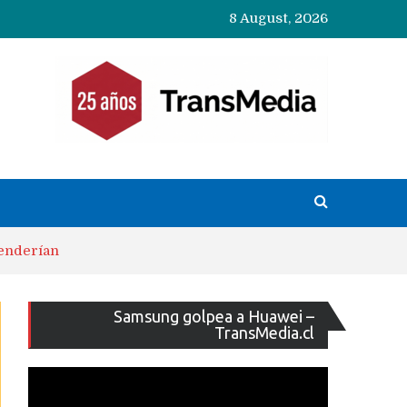
8 August, 2026
venderían
Reproducto
Samsung golpea a Huawei –
de
TransMedia.cl
vídeo