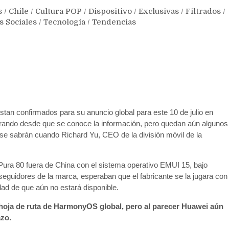
s
/
Chile
/
Cultura POP
/
Dispositivo
/
Exclusivas
/
Filtrados
/
s Sociales
/
Tecnología
/
Tendencias
tan confirmados para su anuncio global para este 10 de julio en
arando desde que se conoce la información, pero quedan aún algunos
 se sabrán cuando Richard Yu, CEO de la división móvil de la
 Pura 80 fuera de China con el sistema operativo EMUI 15, bajo
eguidores de la marca, esperaban que el fabricante se la jugara con
ad de que aún no estará disponible.
a hoja de ruta de HarmonyOS global, pero al parecer Huawei aún
azo.