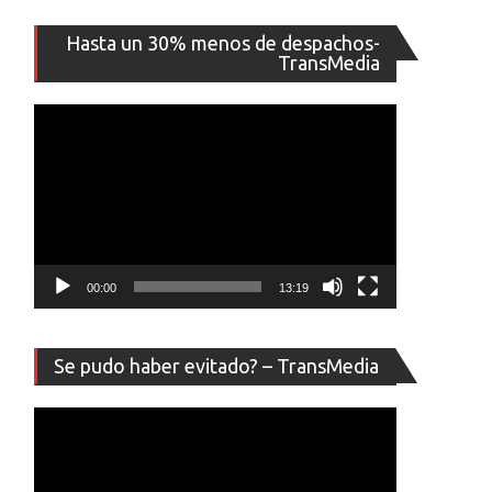
Reproducto
Hasta un 30% menos de despachos-
de
TransMedia
vídeo
00:00
13:19
Reproducto
Se pudo haber evitado? – TransMedia
de
vídeo