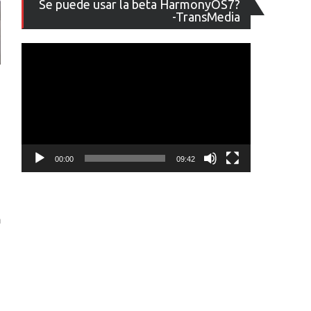
Se puede usar la beta HarmonyOS7?
de
-TransMedia
vídeo
00:00
09:42
n