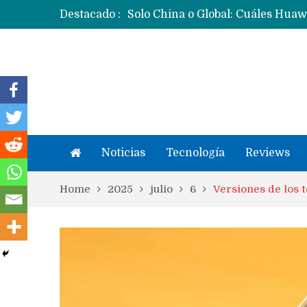
Destacado :
Noticias
Tecnología
Reviews
Home
2025
julio
6
Versiones de los 