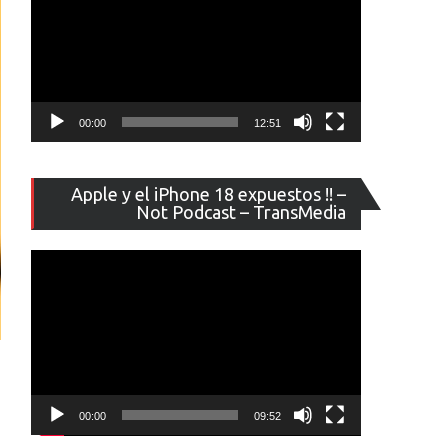
00:00
12:51
Reproducto
Apple y el iPhone 18 expuestos !! –
de
Not Podcast – TransMedia
vídeo
00:00
09:52