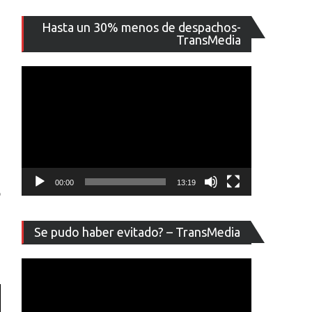
Reproducto
Hasta un 30% menos de despachos-
de
TransMedia
vídeo
00:00
13:19
o
Reproducto
Se pudo haber evitado? – TransMedia
de
vídeo