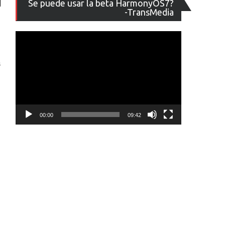
Se puede usar la beta HarmonyOS7?
de
-TransMedia
vídeo
s
00:00
09:42