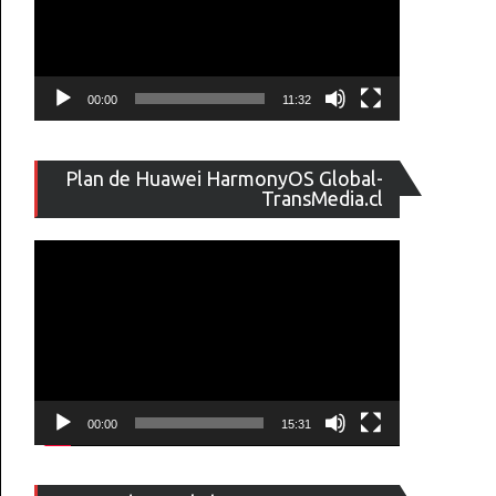
00:00
11:32
Reproducto
Plan de Huawei HarmonyOS Global-
de
TransMedia.cl
vídeo
00:00
15:31
Reproducto