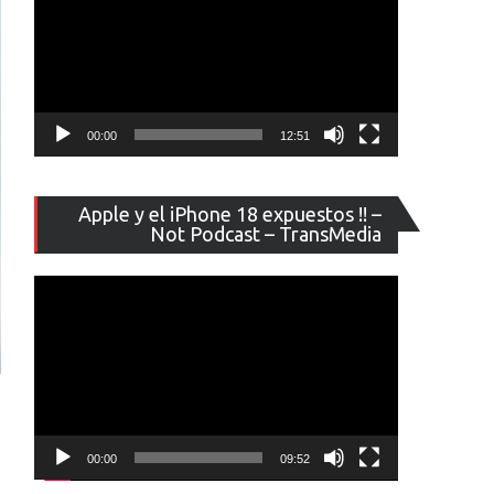
00:00
12:51
Reproducto
Apple y el iPhone 18 expuestos !! –
de
Not Podcast – TransMedia
vídeo
00:00
09:52