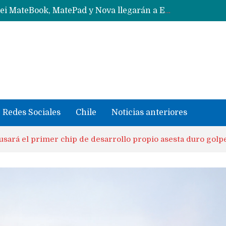
Data Centers de Huawei en Chile, México, Brasil,Perú y Argentina podrían verse afectados por arremetida de EE.UU
Fabricantes suben precios de teléfonos y ganan más dinero en un mercado donde Xiaomi alerta por no mejorar ventas
Redes Sociales
Chile
Noticias anteriores
usará el primer chip de desarrollo propio asesta duro golp