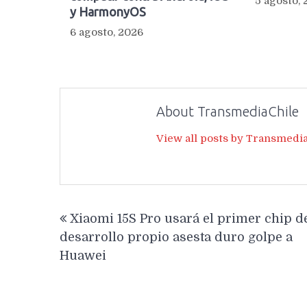
5 agosto,
y HarmonyOS
6 agosto, 2026
About TransmediaChile
View all posts by Transmedi
Navegación
Xiaomi 15S Pro usará el primer chip d
de
desarrollo propio asesta duro golpe a
entradas
Huawei