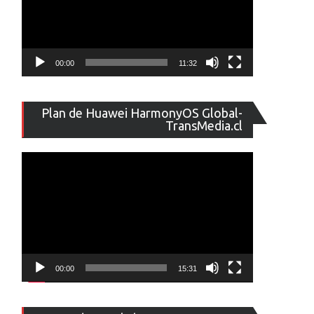
00:00
11:32
Reproducto
Plan de Huawei HarmonyOS Global-
de
TransMedia.cl
vídeo
00:00
15:31
Reproducto