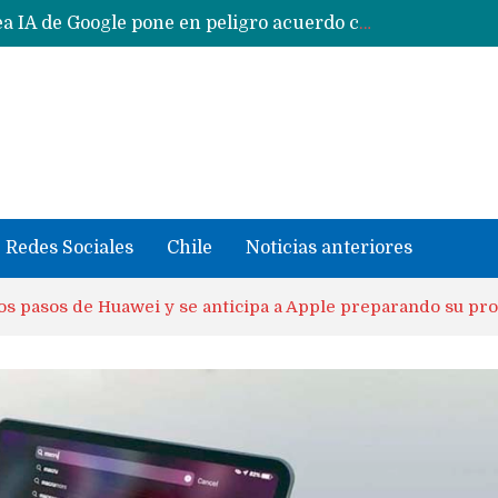
CXMT le dice NO a la venta de sus memorias a Apple y dará prioridad a Huawei y Xiaomi
Sailfish OS la «joya» de sistema operativo que Europa planea financiar para competir contra Android, iOS y HarmonyOS
se llevaron datos confidenciales a OpenAI
Solo China o Global: Cuáles Huawei MateBook, MatePad y Nova llegarán a Europa y LATAM?
Data Centers de Huawei en Chile, México, Brasil,Perú y Argentina podrían verse afectados por arremetida de EE.UU
Fabricantes suben precios de teléfonos y ganan más dinero en un mercado donde Xiaomi alerta por no mejorar ventas
Redes Sociales
Chile
Noticias anteriores
s pasos de Huawei y se anticipa a Apple preparando su prop