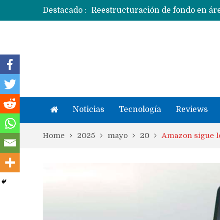
Destacado :
Apple dice que más ex empleados 
Noticias
Tecnología
Reviews
Home
2025
mayo
20
Amazon sigue lo