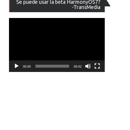
Se puede usar la beta HarmonyOS7?
de
-TransMedia
vídeo
00:00
09:42