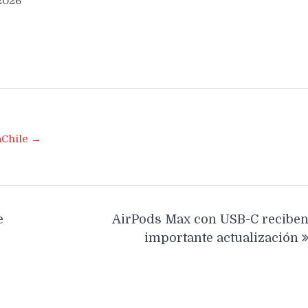
 2026
aChile →
e
AirPods Max con USB-C recibe
importante actualización