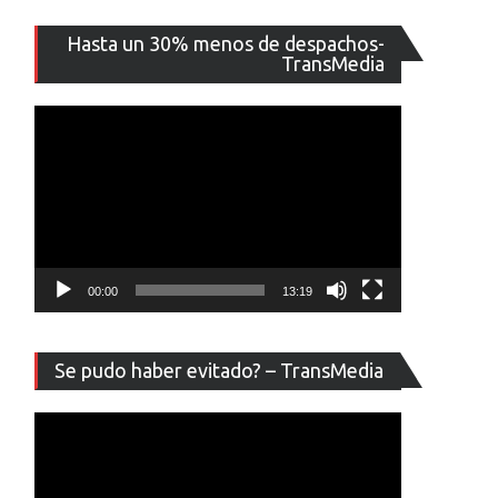
Reproducto
Hasta un 30% menos de despachos-
de
TransMedia
vídeo
00:00
13:19
Reproducto
Se pudo haber evitado? – TransMedia
de
vídeo