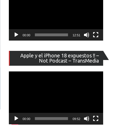
00:00
12:51
Reproducto
Apple y el iPhone 18 expuestos !! –
de
Not Podcast – TransMedia
vídeo
00:00
09:52