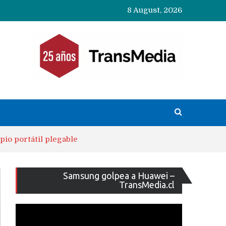
8 August, 2026
io portátil plegable
Reproducto
Samsung golpea a Huawei –
de
TransMedia.cl
vídeo