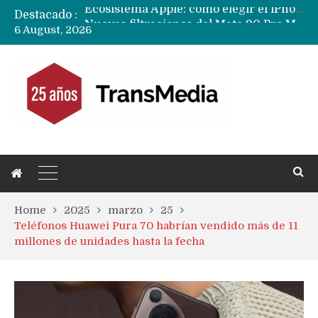
Destacado :
Nuevas filtraciones del Mate 90 Pro Max apuntan a potenciar las cámaras y pantalla OLED doble capa
6 August, 2026
Apple dice que más ex empleados se llevaron datos confidenciales a OpenAI
Home
2025
marzo
25
Teléfonos Huawei Pura 70 habrían vendido más de 11
millones de unidades hasta la fecha