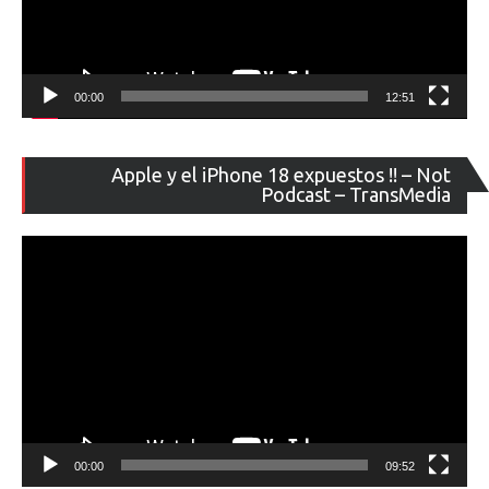
00:00
12:51
Re
Apple y el iPhone 18 expuestos !! – Not
de
Podcast – TransMedia
ví
00:00
09:52