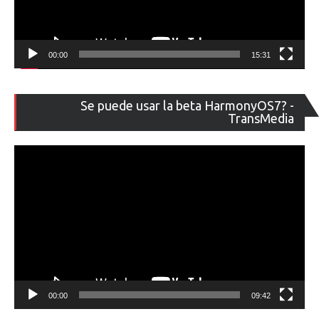
00:00
15:31
Re
Se puede usar la beta HarmonyOS7? -
de
TransMedia
ví
00:00
09:42