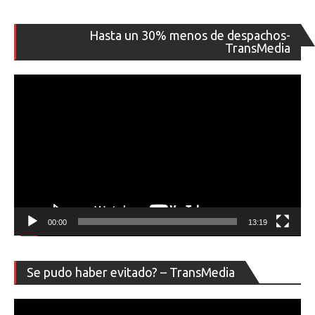
Re
Hasta un 30% menos de despachos-
de
TransMedia
ví
00:00
13:19
Re
Se pudo haber evitado? – TransMedia
de
ví