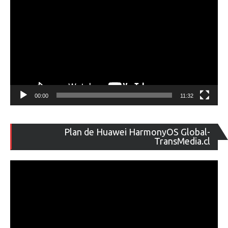
00:00
11:32
Re
Plan de Huawei HarmonyOS Global-
de
TransMedia.cl
ví