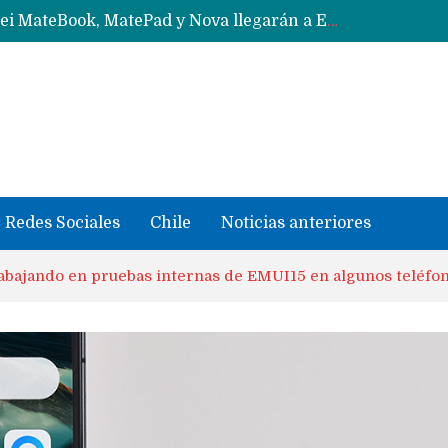
Data Centers de Huawei en Chile, México, Brasil,Perú y Argentina podrían verse afectados por arremetida de EE.UU
Fabricantes suben precios de teléfonos y ganan más dinero en un mercado donde Xiaomi alerta por no mejorar ventas
Redes Sociales
Chile
Noticias anteriores
abajando en pruebas internas de EMUI15 en algunos teléfonos