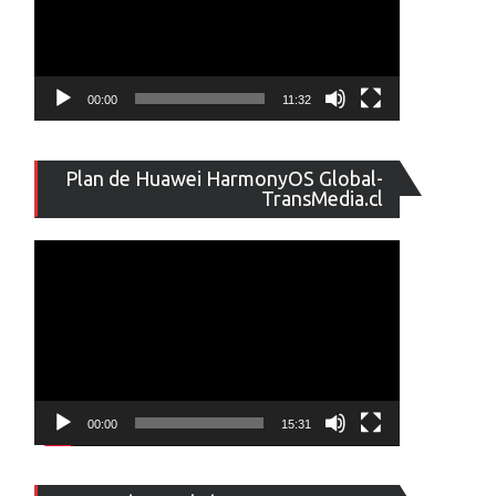
00:00
11:32
Reproducto
Plan de Huawei HarmonyOS Global-
de
TransMedia.cl
vídeo
00:00
15:31
Reproducto