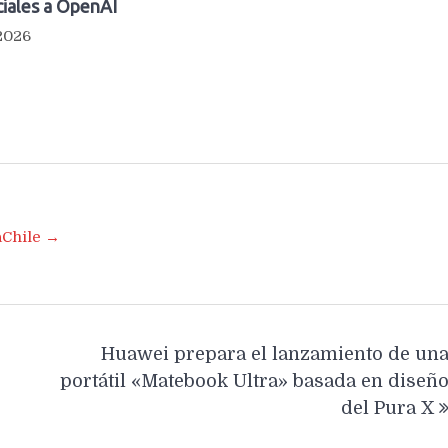
iales a OpenAI
 2026
aChile →
Huawei prepara el lanzamiento de un
portátil «Matebook Ultra» basada en diseñ
del Pura X