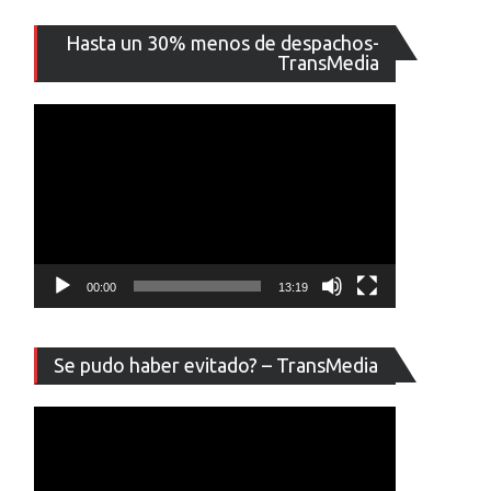
Reproducto
Hasta un 30% menos de despachos-
de
TransMedia
vídeo
00:00
13:19
Reproducto
Se pudo haber evitado? – TransMedia
de
vídeo
,