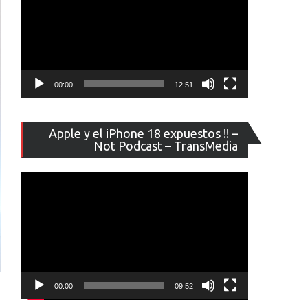
00:00
12:51
Reproducto
Apple y el iPhone 18 expuestos !! –
de
Not Podcast – TransMedia
vídeo
00:00
09:52