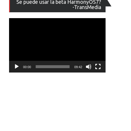
Se puede usar la beta HarmonyOS7?
de
-TransMedia
vídeo
00:00
09:42