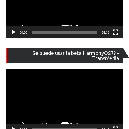
00:00
15:31
Re
Se puede usar la beta HarmonyOS7? -
de
TransMedia
ví