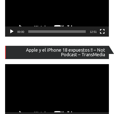
00:00
12:51
Re
Apple y el iPhone 18 expuestos !! – Not
de
Podcast – TransMedia
ví