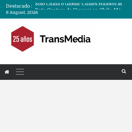
Destacado :
Data Centers de Huawei en Chile, México, Brasil,Perú y Argentina podrían verse afectados por arremetida de EE.UU
8 August, 2026
Fabricantes suben precios de teléfonos y ganan más dinero en un mercado donde Xiaomi alerta por no mejorar ventas