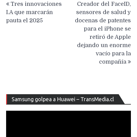
Tres innovaciones
Creador del FaceID,
de
I.A que marcarán
sensores de salud y
entradas
pauta el 2025
docenas de patentes
para el iPhone se
retiró de Apple
dejando un enorme
vacío para la
compañía
Re
Samsung golpea a Huawei – TransMedia.cl
de
ví