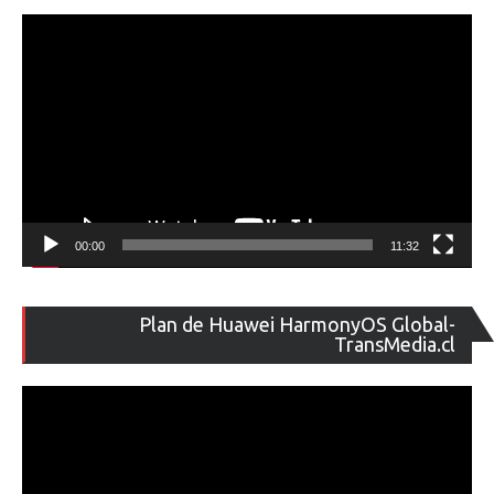
ví
00:00
11:32
Re
Plan de Huawei HarmonyOS Global-
de
TransMedia.cl
ví