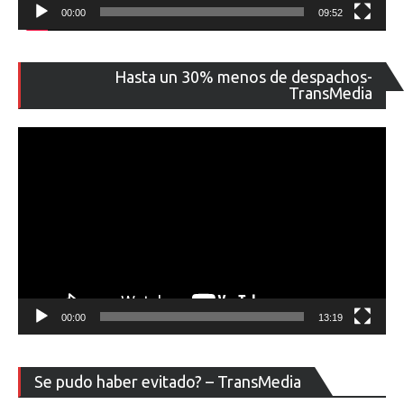
00:00
09:52
Re
Hasta un 30% menos de despachos-
de
TransMedia
ví
00:00
13:19
Re
Se pudo haber evitado? – TransMedia
de