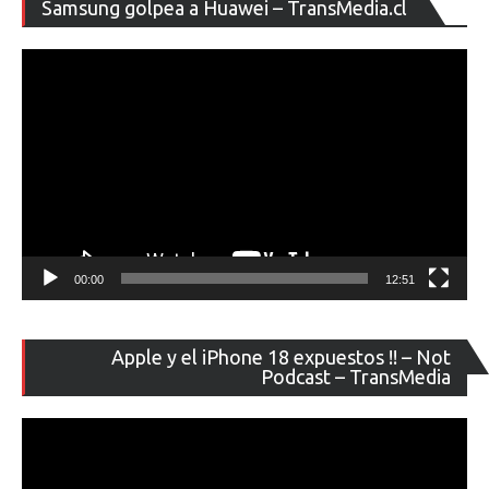
Re
Samsung golpea a Huawei – TransMedia.cl
de
ví
00:00
12:51
Re
Apple y el iPhone 18 expuestos !! – Not
de
Podcast – TransMedia
ví