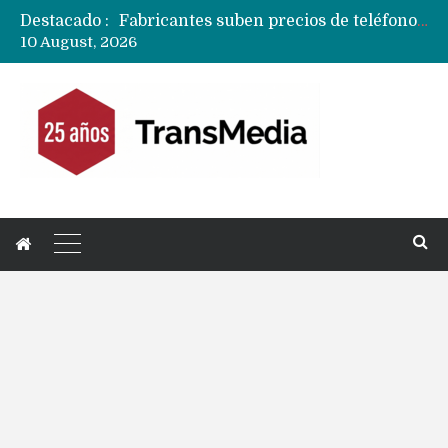
Destacado :
Fabricantes suben precios de teléfonos y ganan más dinero en un mercado donde Xiaomi alerta por no mejorar ventas
10 August, 2026
Apple podría subir los precios de sus iPhone 17 a nivel mundial este lunes