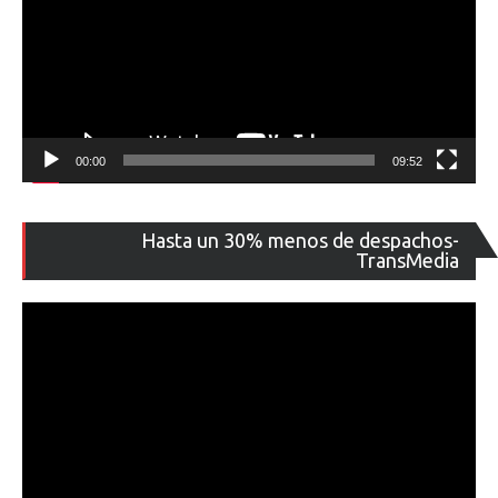
00:00
09:52
Re
Hasta un 30% menos de despachos-
de
TransMedia
ví