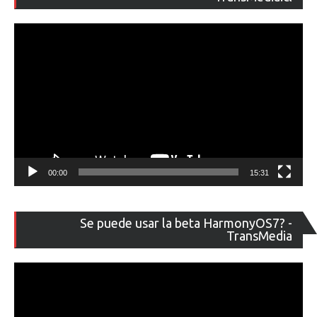
ví
00:00
15:31
Re
Se puede usar la beta HarmonyOS7? -
de
TransMedia
ví