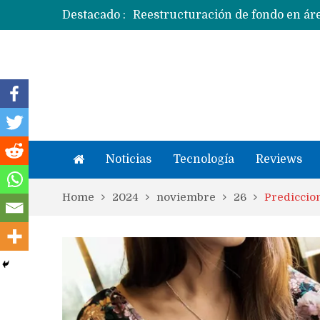
Destacado :
Apple dice que más ex empleados 
Noticias
Tecnología
Reviews
Home
2024
noviembre
26
Prediccio