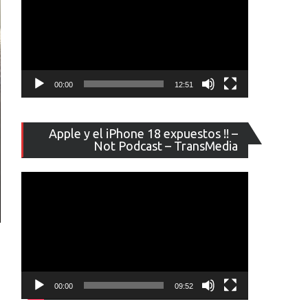
00:00
12:51
Reproducto
Apple y el iPhone 18 expuestos !! –
de
Not Podcast – TransMedia
vídeo
00:00
09:52