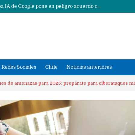
CXMT le dice NO a la venta de sus memorias a Apple y dará prioridad a Huawei y Xiaomi
Sailfish OS la «joya» de sistema operativo que Europa planea financiar para competir contra Android, iOS y HarmonyOS
se llevaron datos confidenciales a OpenAI
Solo China o Global: Cuáles Huawei MateBook, MatePad y Nova llegarán a Europa y LATAM?
Data Centers de Huawei en Chile, México, Brasil,Perú y Argentina podrían verse afectados por arremetida de EE.UU
Fabricantes suben precios de teléfonos y ganan más dinero en un mercado donde Xiaomi alerta por no mejorar ventas
Redes Sociales
Chile
Noticias anteriores
nes de amenazas para 2025: prepárate para ciberataques m