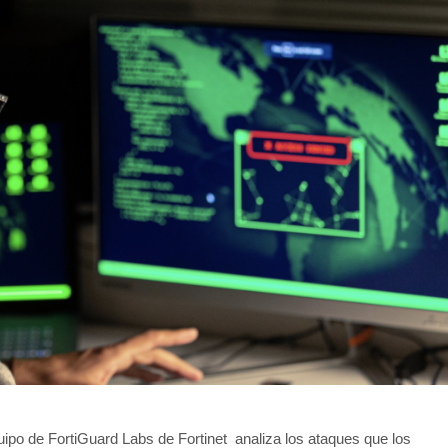
quipo de FortiGuard Labs de Fortinet analiza los ataques que los