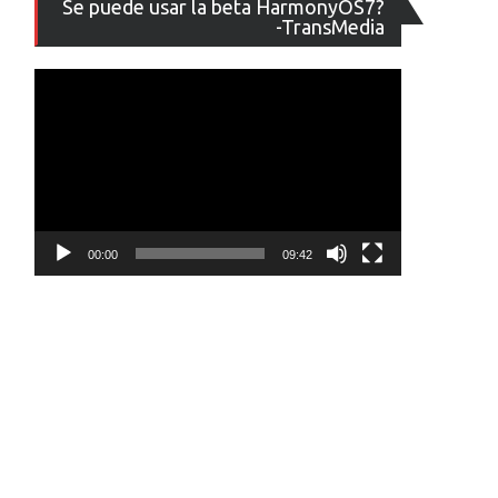
Se puede usar la beta HarmonyOS7?
de
-TransMedia
vídeo
00:00
09:42