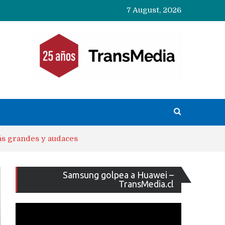
7 August, 2026
ás grandes y audaces
Reproducto
Samsung golpea a Huawei –
de
TransMedia.cl
vídeo