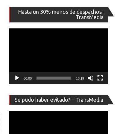
Reproducto
Hasta un 30% menos de despachos-
de
TransMedia
vídeo
00:00
13:19
Reproducto
Se pudo haber evitado? – TransMedia
de
vídeo