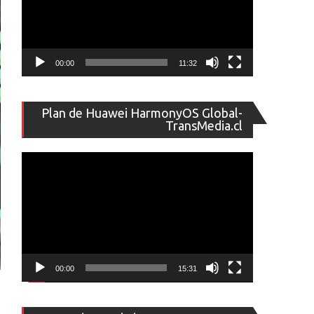
00:00
11:32
Reproducto
Plan de Huawei HarmonyOS Global-
de
TransMedia.cl
vídeo
00:00
15:31
Reproducto