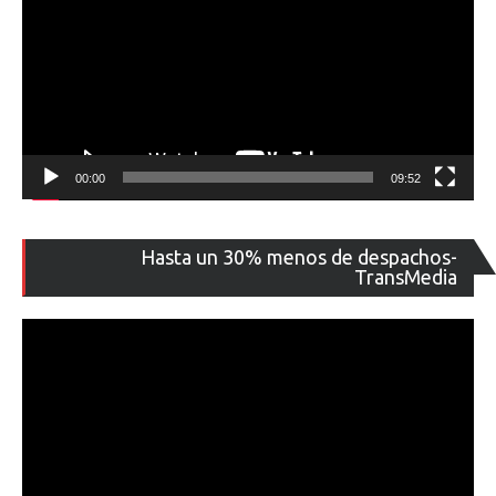
00:00
09:52
Re
Hasta un 30% menos de despachos-
de
TransMedia
ví