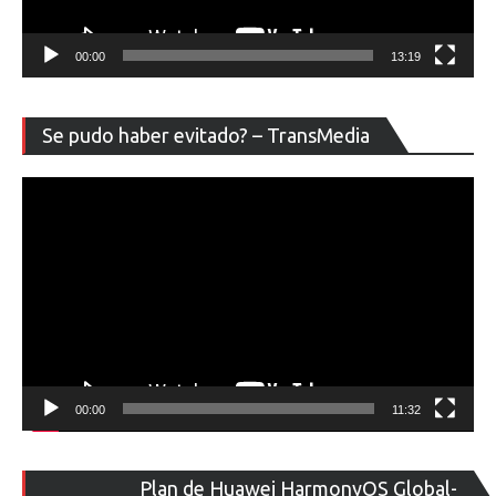
00:00
13:19
Re
Se pudo haber evitado? – TransMedia
de
ví
00:00
11:32
Re
Plan de Huawei HarmonyOS Global-