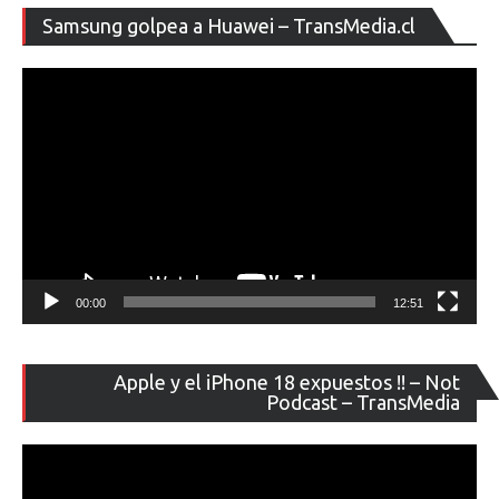
Re
Samsung golpea a Huawei – TransMedia.cl
de
ví
00:00
12:51
Re
Apple y el iPhone 18 expuestos !! – Not
de
Podcast – TransMedia
ví