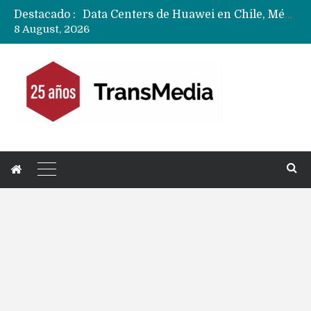
Destacado :
Data Centers de Huawei en Chile, México, Brasil,Perú y Argentina podrían verse afectados por arremetida de EE.UU
8 August, 2026
Fabricantes suben precios de teléfonos y ganan más dinero en un mercado donde Xiaomi alerta por no mejorar ventas