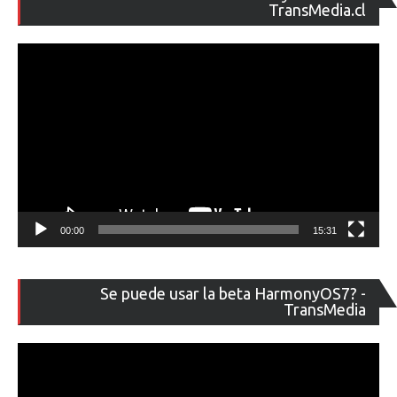
de
TransMedia.cl
ví
00:00
15:31
Re
Se puede usar la beta HarmonyOS7? -
de
TransMedia
ví