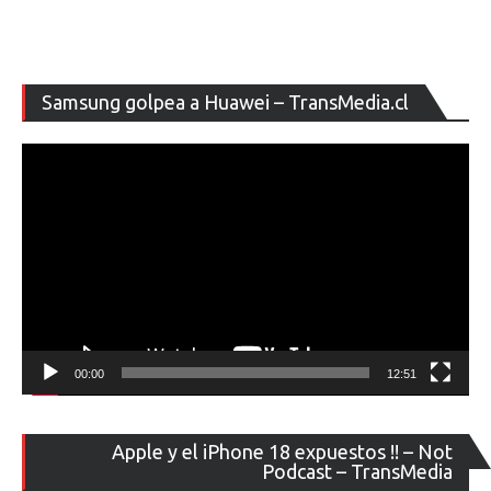
Re
Samsung golpea a Huawei – TransMedia.cl
de
ví
00:00
12:51
Re
Apple y el iPhone 18 expuestos !! – Not
de
Podcast – TransMedia
ví