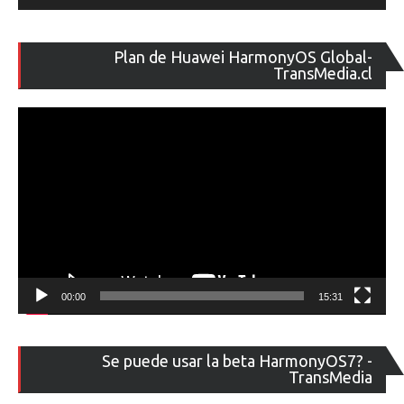
Re
Plan de Huawei HarmonyOS Global-
de
TransMedia.cl
ví
00:00
15:31
Re
Se puede usar la beta HarmonyOS7? -
de
TransMedia
ví