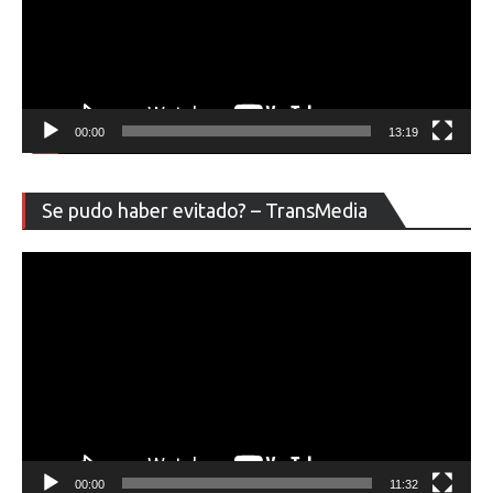
00:00
13:19
Re
Se pudo haber evitado? – TransMedia
de
ví
00:00
11:32