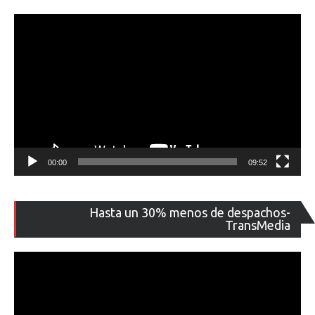
00:00
09:52
Re
Hasta un 30% menos de despachos-
de
TransMedia
ví