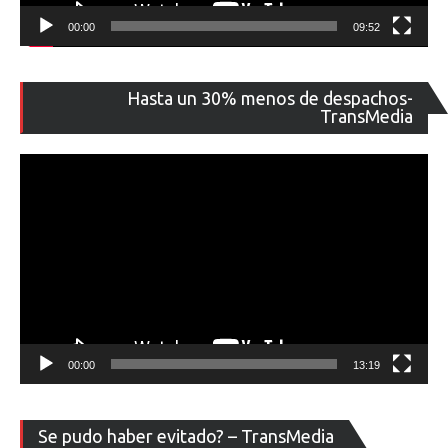
00:00
09:52
Re
Hasta un 30% menos de despachos-
de
TransMedia
ví
00:00
13:19
Re
Se pudo haber evitado? – TransMedia