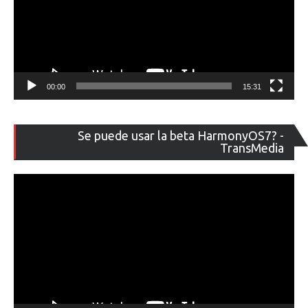
00:00
15:31
Re
Se puede usar la beta HarmonyOS7? -
de
TransMedia
ví