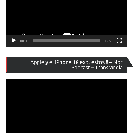
00:00
12:51
Re
Apple y el iPhone 18 expuestos !! – Not
de
Podcast – TransMedia
ví