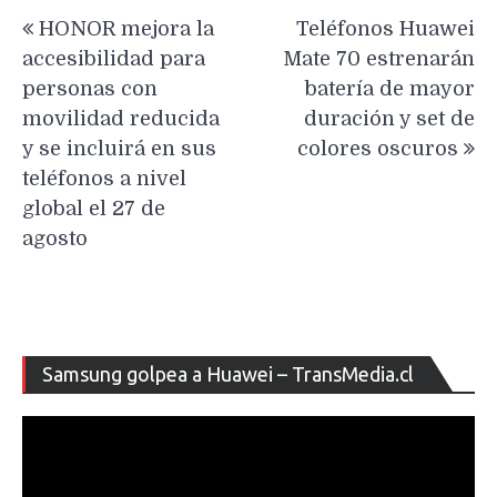
Navegación
HONOR mejora la
Teléfonos Huawei
de
accesibilidad para
Mate 70 estrenarán
entradas
personas con
batería de mayor
movilidad reducida
duración y set de
y se incluirá en sus
colores oscuros
teléfonos a nivel
global el 27 de
agosto
Re
Samsung golpea a Huawei – TransMedia.cl
de
ví