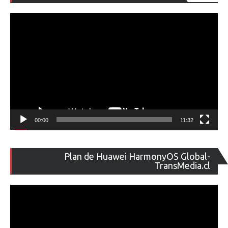
de
ví
00:00
11:32
Re
Plan de Huawei HarmonyOS Global-
de
TransMedia.cl
ví