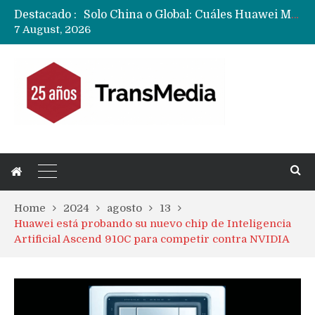
Destacado :
Data Centers de Huawei en Chile, México, Brasil,Perú y Argentina podrían verse afectados por arremetida de EE.UU
7 August, 2026
Fabricantes suben precios de teléfonos y ganan más dinero en un mercado donde Xiaomi alerta por no mejorar ventas
Home
2024
agosto
13
Huawei está probando su nuevo chip de Inteligencia
Artificial Ascend 910C para competir contra NVIDIA