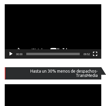
00:00
09:52
Re
Hasta un 30% menos de despachos-
de
TransMedia
ví