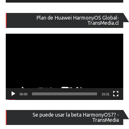
Re
Plan de Huawei HarmonyOS Global-
de
TransMedia.cl
ví
00:00
15:31
Re
Se puede usar la beta HarmonyOS7? -
de
TransMedia
ví