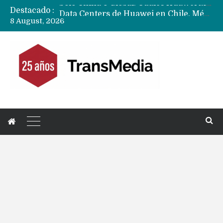
Destacado :
Data Centers de Huawei en Chile, México, Brasil,Perú y Argentina podrían verse afectados por arremetida de EE.UU
8 August, 2026
Fabricantes suben precios de teléfonos y ganan más dinero en un mercado donde Xiaomi alerta por no mejorar ventas