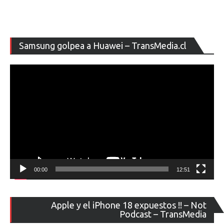
Re
Samsung golpea a Huawei – TransMedia.cl
de
ví
00:00
12:51
Re
Apple y el iPhone 18 expuestos !! – Not
de
Podcast – TransMedia
ví