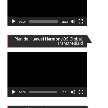
00:00
11:32
Reproducto
Plan de Huawei HarmonyOS Global-
de
TransMedia.cl
vídeo
00:00
15:31
Reproducto