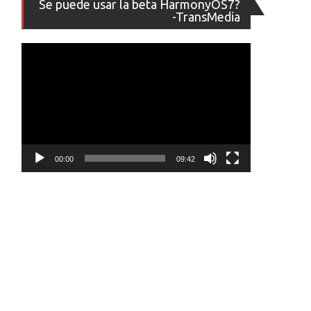
Se puede usar la beta HarmonyOS7?
de
-TransMedia
vídeo
00:00
09:42