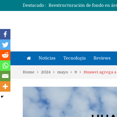
Destacado :
Apple dice que más ex empleados 
Noticias
Tecnología
Reviews
Home
2024
mayo
9
Huawei agrega a 