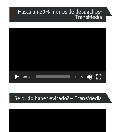
Reproducto
Hasta un 30% menos de despachos-
de
TransMedia
vídeo
00:00
13:19
Reproducto
Se pudo haber evitado? – TransMedia
de
vídeo