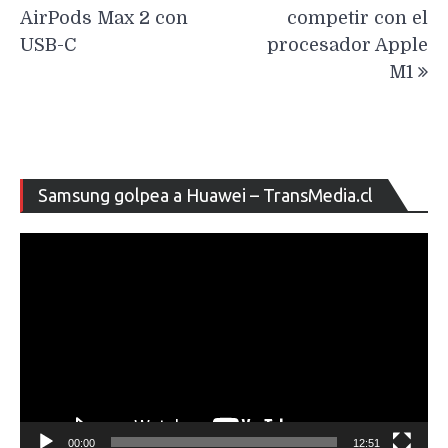
AirPods Max 2 con
competir con el
USB-C
procesador Apple
M1
Re
Samsung golpea a Huawei – TransMedia.cl
de
ví
00:00
12:51