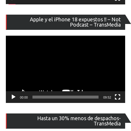
Re
Apple y el iPhone 18 expuestos !! – Not
de
Podcast – TransMedia
ví
00:00
09:52
Re
Hasta un 30% menos de despachos-
de
TransMedia
ví