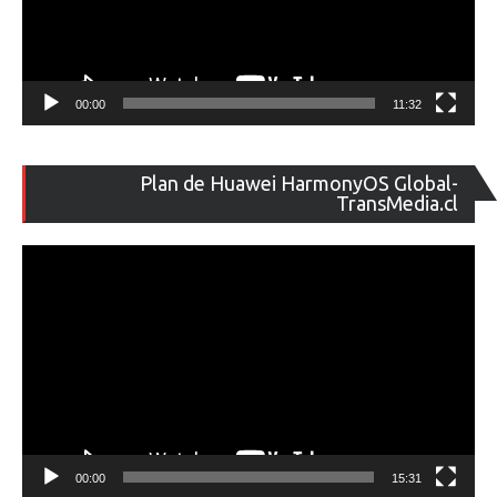
00:00
11:32
Re
Plan de Huawei HarmonyOS Global-
de
TransMedia.cl
ví
00:00
15:31