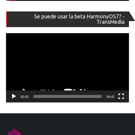
Re
Se puede usar la beta HarmonyOS7? -
de
TransMedia
ví
00:00
09:42