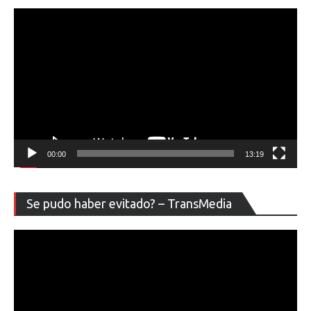
00:00
13:19
Re
Se pudo haber evitado? – TransMedia
de
ví