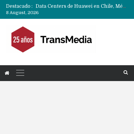
Destacado :
Data Centers de Huawei en Chile, México, Brasil,Perú y Argentina podrían verse afectados por arremetida de EE.UU
8 August, 2026
Fabricantes suben precios de teléfonos y ganan más dinero en un mercado donde Xiaomi alerta por no mejorar ventas