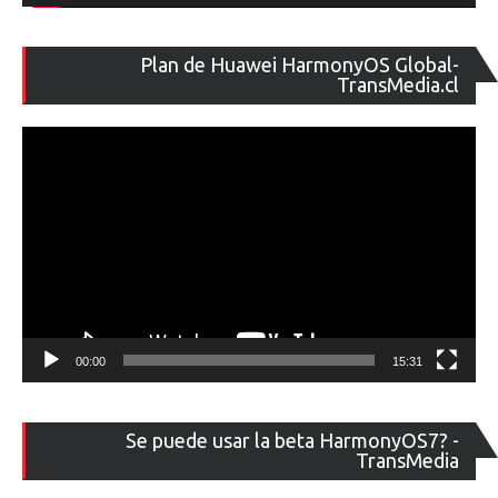
Re
Plan de Huawei HarmonyOS Global-
de
TransMedia.cl
ví
00:00
15:31
Re
Se puede usar la beta HarmonyOS7? -
de
TransMedia
ví