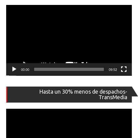
00:00
09:52
Re
Hasta un 30% menos de despachos-
de
TransMedia
ví