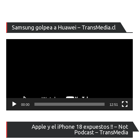
Re
Samsung golpea a Huawei – TransMedia.cl
de
ví
00:00
12:51
Re
Apple y el iPhone 18 expuestos !! – Not
de
Podcast – TransMedia
ví