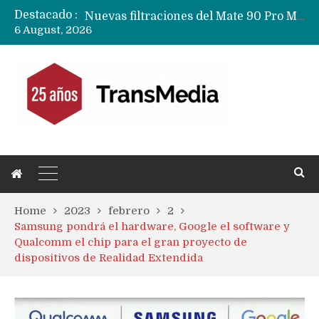
Destacado :
Nuevas filtraciones del Mate 90 Pro Max apuntan a potenciar las cámaras y pantalla OLED doble capa
6 August, 2026
Apple dice que más ex empleados se llevaron datos confidenciales a OpenAI
Home
2023
febrero
2
Samsung pondrá el hardware, Google el software y
Qualcomm el chip para el gran proyecto de
dispositivos de Realidad Extendida