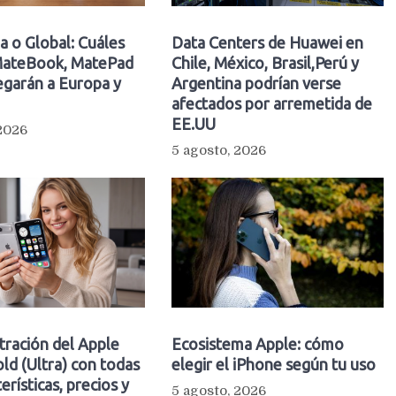
a o Global: Cuáles
Data Centers de Huawei en
ateBook, MatePad
Chile, México, Brasil,Perú y
egarán a Europa y
Argentina podrían verse
afectados por arremetida de
EE.UU
 2026
5 agosto, 2026
ltración del Apple
Ecosistema Apple: cómo
ld (Ultra) con todas
elegir el iPhone según tu uso
erísticas, precios y
5 agosto, 2026