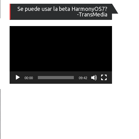
Reproducto
Se puede usar la beta HarmonyOS7?
de
-TransMedia
vídeo
00:00
09:42