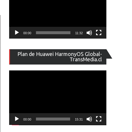
00:00
11:32
Reproducto
Plan de Huawei HarmonyOS Global-
de
TransMedia.cl
vídeo
00:00
15:31