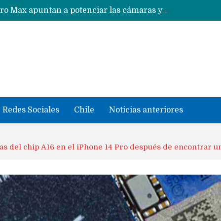
Google acaba definitivamente el truco para pagar con NFC en celulares Xiaomi, Oppo, Vivo y Huawei con ROM china
se llevaron datos confidenciales a OpenAI
Redes Sociales
Chile
Noticias anteriores
as del chip A16 en el iPhone 14 Pro después de encontrar u