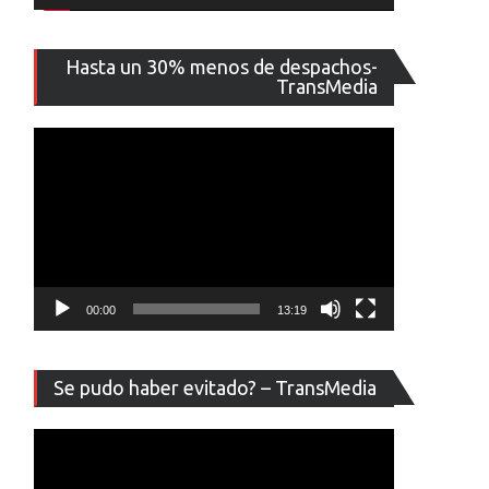
Reproducto
Hasta un 30% menos de despachos-
de
TransMedia
vídeo
00:00
13:19
Reproducto
Se pudo haber evitado? – TransMedia
de
vídeo