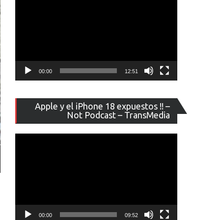
00:00
12:51
Reproducto
Apple y el iPhone 18 expuestos !! –
de
Not Podcast – TransMedia
vídeo
00:00
09:52