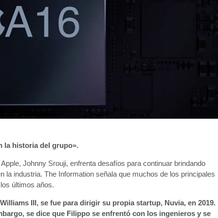
la historia del grupo».
 Apple, Johnny Srouji, enfrenta desafíos para continuar brindando
en la industria. The Information señala que muchos de los principales
los últimos años.
lliams III, se fue para dirigir su propia startup, Nuvia, en 2019.
bargo, se dice que Filippo se enfrentó con los ingenieros y se