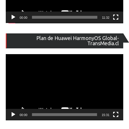
00:00
11:32
Re
Plan de Huawei HarmonyOS Global-
de
TransMedia.cl
ví
00:00
15:31