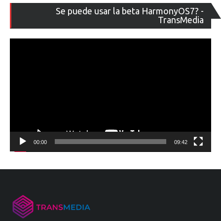
Re
Se puede usar la beta HarmonyOS7? -
de
TransMedia
ví
00:00
09:42