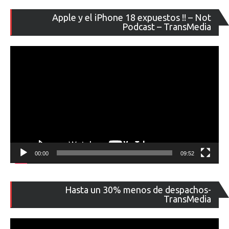
Re
Apple y el iPhone 18 expuestos !! – Not
de
Podcast – TransMedia
ví
00:00
09:52
Re
Hasta un 30% menos de despachos-
de
TransMedia
ví