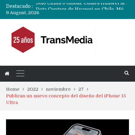
Destacado :
Data Centers de Huawei en Chile, México, Brasil,Perú y Argentina podrían verse afectados por arremetida de EE.UU
9 August, 2026
Fabricantes suben precios de teléfonos y ganan más dinero en un mercado donde Xiaomi alerta por no mejorar ventas
Home
2022
noviembre
27
Publican un nuevo concepto del diseño del iPhone 15
Ultra