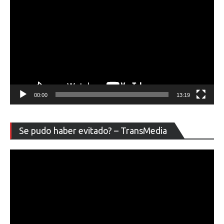
00:00
13:19
Re
Se pudo haber evitado? – TransMedia
de
ví