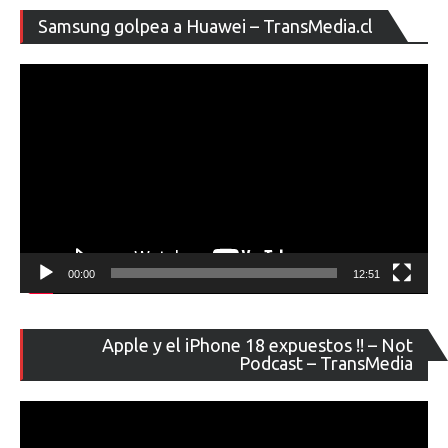
Re
Samsung golpea a Huawei – TransMedia.cl
de
ví
00:00
12:51
Re
Apple y el iPhone 18 expuestos !! – Not
de
Podcast – TransMedia
ví