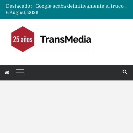
Destacado :
Google acaba definitivamente el truco para pagar con NFC en celulares Xiaomi, Oppo, Vivo y Huawei con ROM china
6 August, 2026
Apple dice que más ex empleados se llevaron datos confidenciales a OpenAI