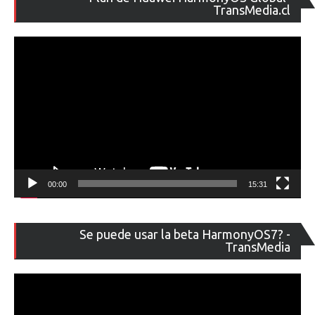
de
TransMedia.cl
ví
00:00
15:31
Re
Se puede usar la beta HarmonyOS7? -
de
TransMedia
ví