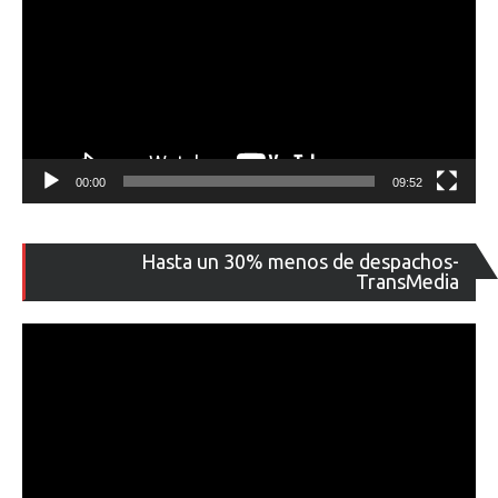
00:00
09:52
Re
Hasta un 30% menos de despachos-
de
TransMedia
ví