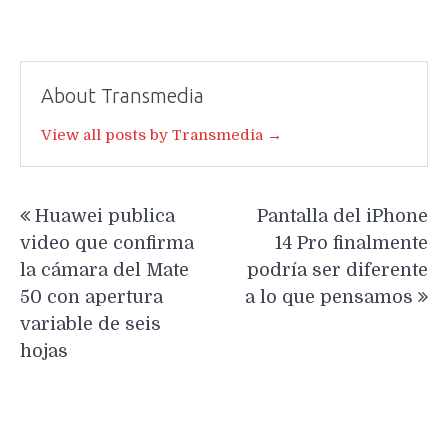
About Transmedia
View all posts by Transmedia →
Navegación
Huawei publica
Pantalla del iPhone
de
video que confirma
14 Pro finalmente
entradas
la cámara del Mate
podría ser diferente
50 con apertura
a lo que pensamos
variable de seis
hojas