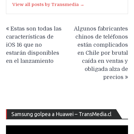
View all posts by Transmedia →
Navegación
Estas son todas las
Algunos fabricantes
de
características de
chinos de teléfonos
entradas
iOS 16 que no
están complicados
estarán disponibles
en Chile por brutal
en el lanzamiento
caída en ventas y
obligada alza de
precios
Re
Samsung golpea a Huawei – TransMedia.cl
de
ví