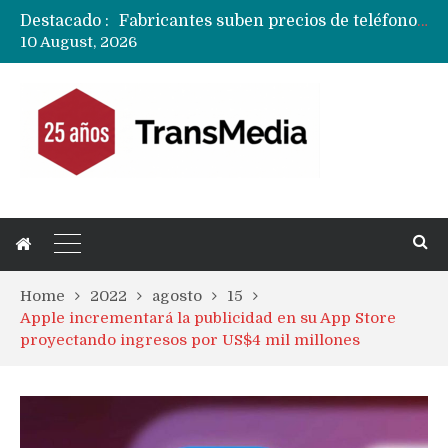
Destacado :
Fabricantes suben precios de teléfonos y ganan más dinero en un mercado donde Xiaomi alerta por no mejorar ventas
10 August, 2026
Apple podría subir los precios de sus iPhone 17 a nivel mundial este lunes
Home
2022
agosto
15
Apple incrementará la publicidad en su App Store
proyectando ingresos por US$4 mil millones