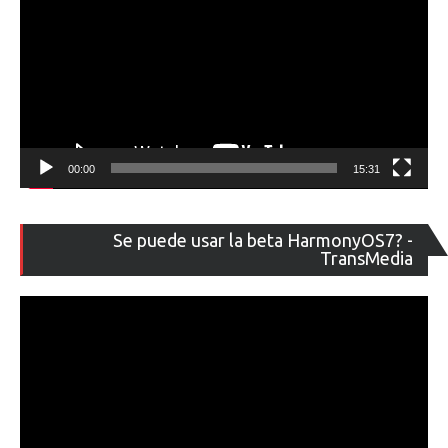
00:00
15:31
Re
Se puede usar la beta HarmonyOS7? -
de
TransMedia
ví