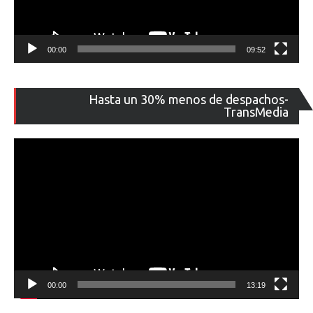
00:00
09:52
Re
Hasta un 30% menos de despachos-
de
TransMedia
ví
00:00
13:19