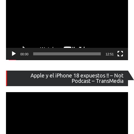
00:00
12:51
Re
Apple y el iPhone 18 expuestos !! – Not
de
Podcast – TransMedia
ví