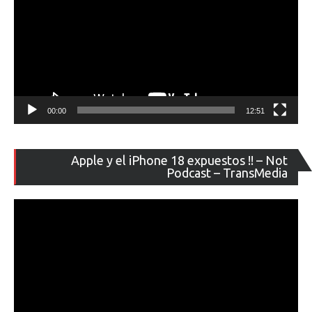
00:00
12:51
Re
Apple y el iPhone 18 expuestos !! – Not
de
Podcast – TransMedia
ví