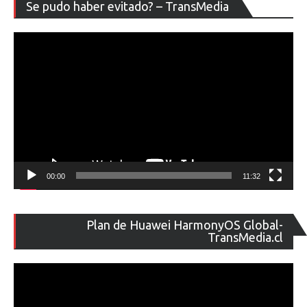
Re
Se pudo haber evitado? – TransMedia
de
ví
00:00
11:32
Re
Plan de Huawei HarmonyOS Global-
de
TransMedia.cl
ví