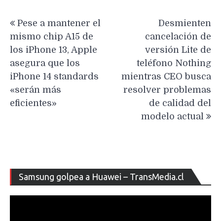
Navegación
Pese a mantener el
Desmienten
de
mismo chip A15 de
cancelación de
entradas
los iPhone 13, Apple
versión Lite de
asegura que los
teléfono Nothing
iPhone 14 standards
mientras CEO busca
«serán más
resolver problemas
eficientes»
de calidad del
modelo actual
Re
Samsung golpea a Huawei – TransMedia.cl
de
ví