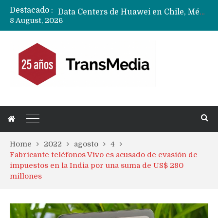
Destacado :
Data Centers de Huawei en Chile, México, Brasil,Perú y Argentina podrían verse afectados por arremetida de EE.UU
8 August, 2026
Fabricantes suben precios de teléfonos y ganan más dinero en un mercado donde Xiaomi alerta por no mejorar ventas
Home
2022
agosto
4
Fabricante teléfonos Vivo es acusado de evasión de
impuestos en la India por una suma de US$ 280
millones