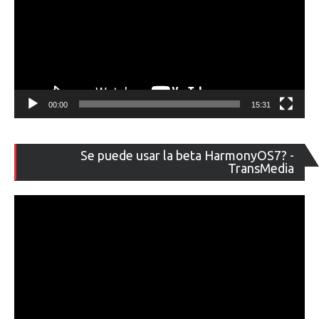
00:00
15:31
Re
Se puede usar la beta HarmonyOS7? -
de
TransMedia
ví