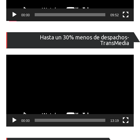
00:00
09:52
Re
Hasta un 30% menos de despachos-
de
TransMedia
ví
00:00
13:19