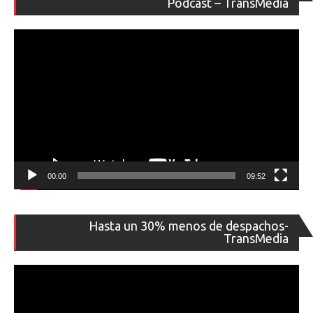
Podcast – TransMedia
ví
00:00
09:52
Re
Hasta un 30% menos de despachos-
de
TransMedia
ví