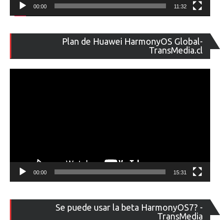
00:00
11:32
Re
Plan de Huawei HarmonyOS Global-
de
TransMedia.cl
ví
00:00
15:31
Re
Se puede usar la beta HarmonyOS7? -
de
TransMedia