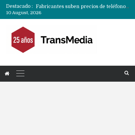
Destacado :
Fabricantes suben precios de teléfonos y ganan más dinero en un mercado donde Xiaomi alerta por no mejorar ventas
10 August, 2026
Apple podría subir los precios de sus iPhone 17 a nivel mundial este lunes