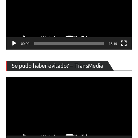
00:00
13:19
Re
Se pudo haber evitado? – TransMedia
de
ví