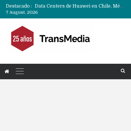
Destacado :
Data Centers de Huawei en Chile, México, Brasil,Perú y Argentina podrían verse afectados por arremetida de EE.UU
7 August, 2026
Fabricantes suben precios de teléfonos y ganan más dinero en un mercado donde Xiaomi alerta por no mejorar ventas