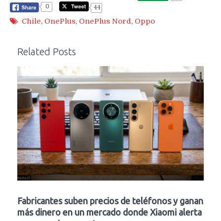
0
44
Chile
,
OnePlus
,
OnePlus Nord
,
Oppo
Related Posts
Fabricantes suben precios de teléfonos y ganan
más dinero en un mercado donde Xiaomi alerta