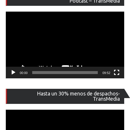
Podcast – TransMedia
ví
00:00
09:52
Re
Hasta un 30% menos de despachos-
de
TransMedia
ví