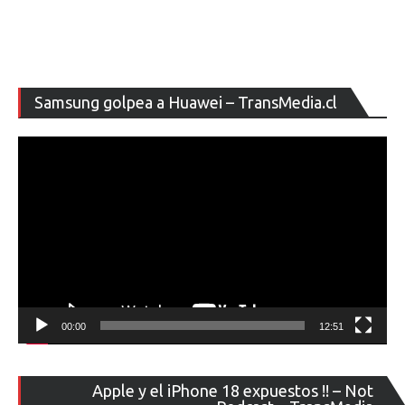
Re
Samsung golpea a Huawei – TransMedia.cl
de
ví
00:00
12:51
Re
Apple y el iPhone 18 expuestos !! – Not
de