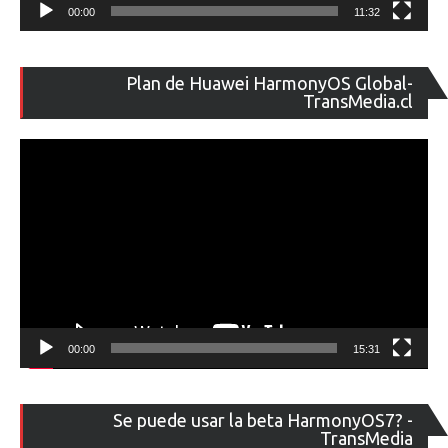
00:00
11:32
Re
Plan de Huawei HarmonyOS Global-
de
TransMedia.cl
ví
00:00
15:31
Re
Se puede usar la beta HarmonyOS7? -
de
TransMedia