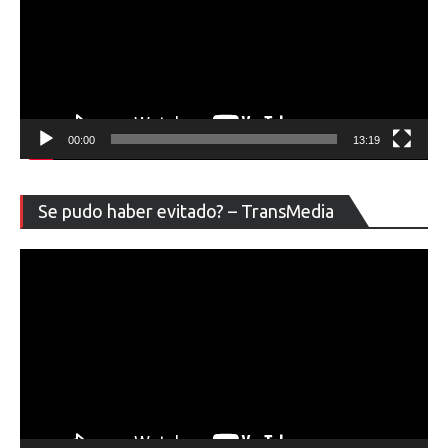
00:00
13:19
Re
Se pudo haber evitado? – TransMedia
de
ví