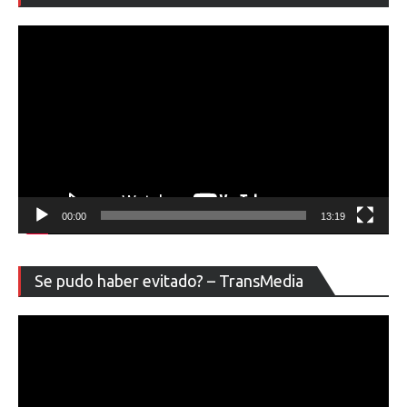
ví
00:00
13:19
Re
Se pudo haber evitado? – TransMedia
de
ví