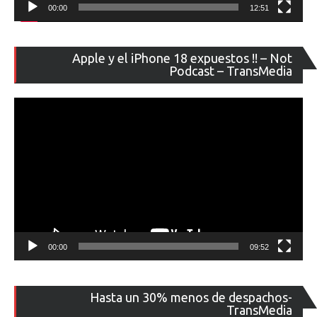
00:00
12:51
Re
Apple y el iPhone 18 expuestos !! – Not
de
Podcast – TransMedia
ví
00:00
09:52
Re
Hasta un 30% menos de despachos-
de
TransMedia