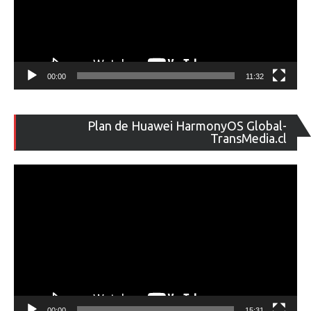
00:00
11:32
Re
Plan de Huawei HarmonyOS Global-
de
TransMedia.cl
ví
00:00
15:31