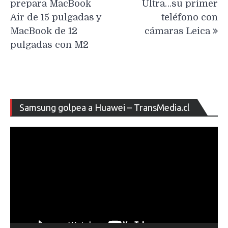
entradas
prepara MacBook
Ultra…su primer
Air de 15 pulgadas y
teléfono con
MacBook de 12
cámaras Leica
pulgadas con M2
Re
Samsung golpea a Huawei – TransMedia.cl
de
ví