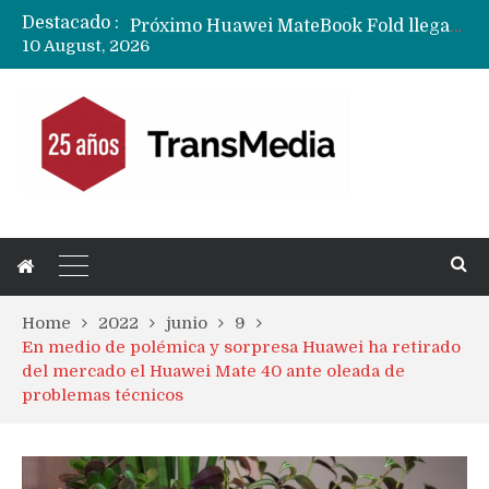
Destacado :
Próximo Huawei MateBook Fold llegará con versión compacta y con una pantalla externa
10 August, 2026
Mercado mundial de tablets caen 10% y todas las marcas reducen despachos
Fabricantes suben precios de teléfonos y ganan más dinero en un mercado donde Xiaomi alerta por no mejorar ventas
Apple podría subir los precios de sus iPhone 17 a nivel mundial este lunes
Home
2022
junio
9
En medio de polémica y sorpresa Huawei ha retirado
del mercado el Huawei Mate 40 ante oleada de
problemas técnicos