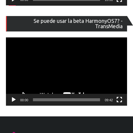
Re
Se puede usar la beta HarmonyOS7? -
de
TransMedia
ví
00:00
09:42