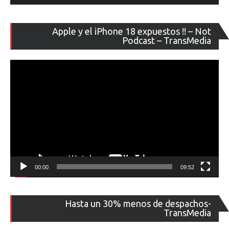
Re
Apple y el iPhone 18 expuestos !! – Not
de
Podcast – TransMedia
ví
00:00
09:52
Re
Hasta un 30% menos de despachos-
de
TransMedia
ví