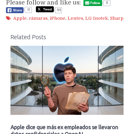
Please follow and like us:
0
0
44
Apple
,
cámaras
,
iPhone
,
Lentes
,
LG Inotek
,
Sharp
Related Posts
Apple dice que más ex empleados se llevaron