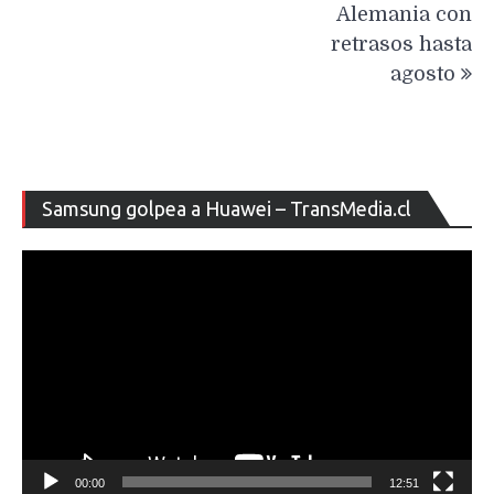
Alemania con
retrasos hasta
agosto
Re
Samsung golpea a Huawei – TransMedia.cl
de
ví
00:00
12:51