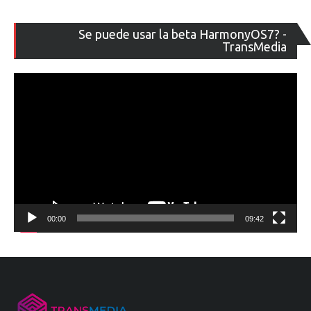
Re
Se puede usar la beta HarmonyOS7? -
de
TransMedia
ví
00:00
09:42