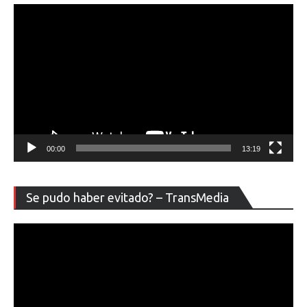
00:00
13:19
Re
Se pudo haber evitado? – TransMedia
de
ví