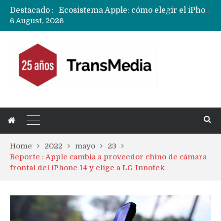
Destacado :
Nuevas filtraciones del Mate 90 Pro Max apuntan a potenciar las cámaras y pantalla OLED doble capa
6 August, 2026
Apple dice que más ex empleados se llevaron datos confidenciales a OpenAI
Home
2022
mayo
23
Reporte : Apple cambia a proveedor chino de cámara
frontal del iPhone 14 y elige a LG Innotek