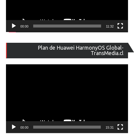
00:00
11:32
Re
Plan de Huawei HarmonyOS Global-
de
TransMedia.cl
ví
00:00
15:31