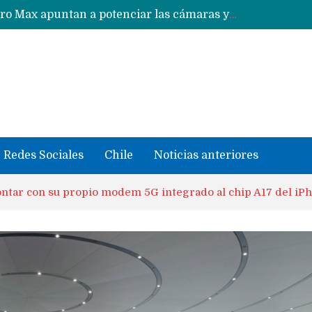
Google acaba definitivamente el truco para pagar con NFC en celulares Xiaomi, Oppo, Vivo y Huawei con ROM china
se llevaron datos confidenciales a OpenAI
Redes Sociales
Chile
Noticias anteriores
ontar con su propio modem 5G integrado al chip A17 del iP