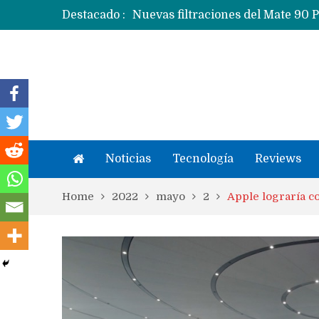
Destacado :
Apple dice que más ex empleados 
Noticias
Tecnología
Reviews
Home
2022
mayo
2
Apple lograría c