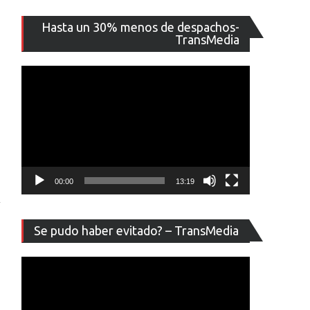
Reproducto
Hasta un 30% menos de despachos-
de
TransMedia
vídeo
00:00
13:19
Reproducto
Se pudo haber evitado? – TransMedia
de
vídeo