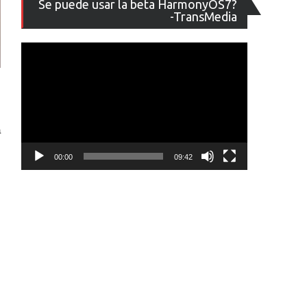
Se puede usar la beta HarmonyOS7?
de
-TransMedia
vídeo
a
00:00
09:42