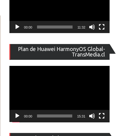
00:00
11:32
Reproducto
Plan de Huawei HarmonyOS Global-
de
TransMedia.cl
vídeo
00:00
15:31
Reproducto