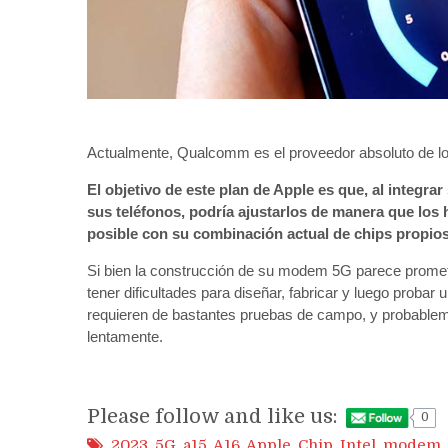
Actualmente, Qualcomm es el proveedor absoluto de lo
El objetivo de este plan de Apple es que, al integr
sus teléfonos, podría ajustarlos de manera que los 
posible con su combinación actual de chips propi
Si bien la construcción de su modem 5G parece promet
tener dificultades para diseñar, fabricar y luego prob
requieren de bastantes pruebas de campo, y probablem
lentamente.
Please follow and like us:
0
2023
,
5G
,
a15
,
A16
,
Apple
,
Chip
,
Intel
,
modem
,