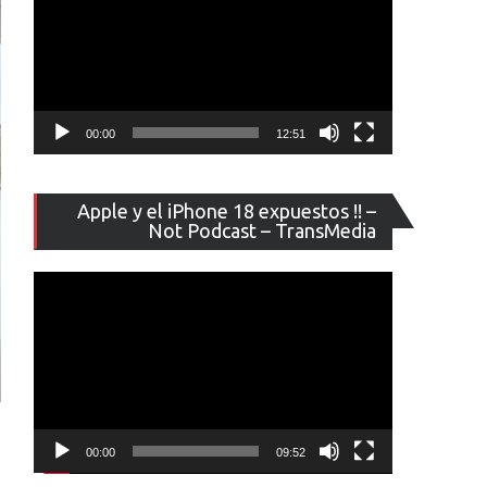
00:00
12:51
Reproducto
Apple y el iPhone 18 expuestos !! –
de
Not Podcast – TransMedia
vídeo
00:00
09:52