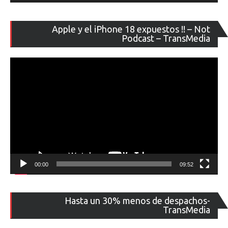
Re
Apple y el iPhone 18 expuestos !! – Not
de
Podcast – TransMedia
ví
00:00
09:52
Re
Hasta un 30% menos de despachos-
de
TransMedia
ví