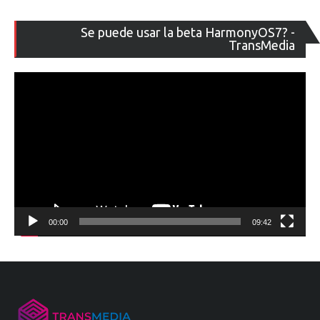
Re
Se puede usar la beta HarmonyOS7? -
de
TransMedia
ví
00:00
09:42