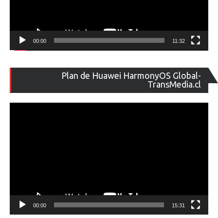
00:00
11:32
Re
Plan de Huawei HarmonyOS Global-
de
TransMedia.cl
ví
00:00
15:31