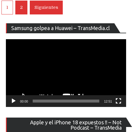
Navegación
1
2
Siguientes
de
entradas
Re
Samsung golpea a Huawei – TransMedia.cl
de
ví
00:00
12:51
Re
Apple y el iPhone 18 expuestos !! – Not
de
Podcast – TransMedia