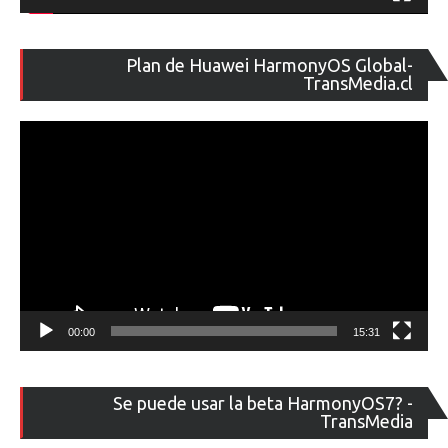
Re
Plan de Huawei HarmonyOS Global-
de
TransMedia.cl
ví
00:00
15:31
Re
Se puede usar la beta HarmonyOS7? -
de
TransMedia
ví