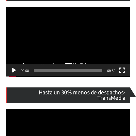
ví
00:00
09:52
Re
Hasta un 30% menos de despachos-
de
TransMedia
ví