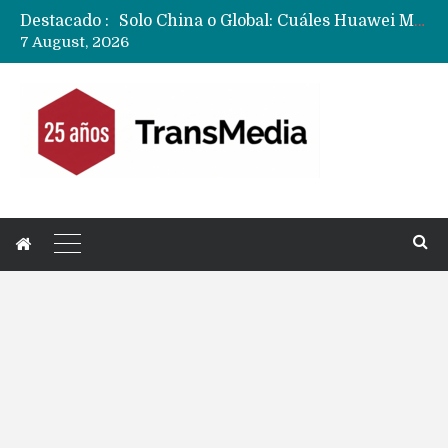
Destacado :
Data Centers de Huawei en Chile, México, Brasil,Perú y Argentina podrían verse afectados por arremetida de EE.UU
7 August, 2026
Fabricantes suben precios de teléfonos y ganan más dinero en un mercado donde Xiaomi alerta por no mejorar ventas