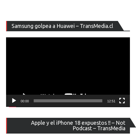
Re
Samsung golpea a Huawei – TransMedia.cl
de
ví
00:00
12:51
Re
Apple y el iPhone 18 expuestos !! – Not
de
Podcast – TransMedia
ví