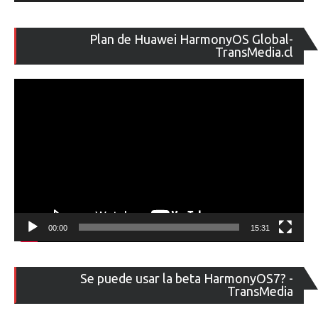
Re
Plan de Huawei HarmonyOS Global-
de
TransMedia.cl
ví
00:00
15:31
Re
Se puede usar la beta HarmonyOS7? -
de
TransMedia
ví