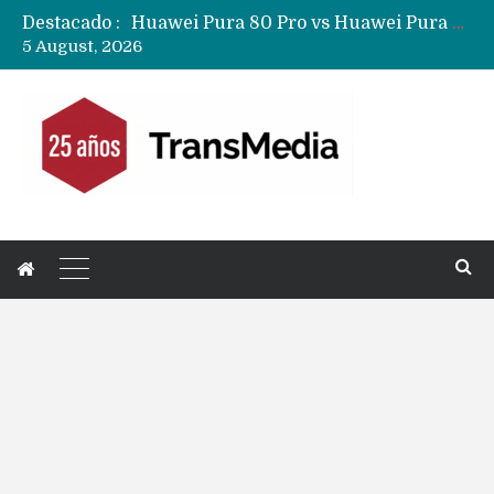
Destacado :
Huawei Pura 80 Pro vs Huawei Pura 90s Pro…. Cuál es la mejor compra en América Latina?
5 August, 2026
Nuevas filtraciones del Mate 90 Pro Max apuntan a potenciar las cámaras y pantalla OLED doble capa