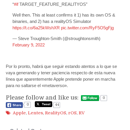
“
#if
TARGET_FEATURE_REALITYOS”
Well then. This at least confirms it 1) has its own OS &
binaries, and 2) has a realityOS Simulator
https://t.co/6a25kWshXR
pic.twitter.com/RyF5O5gFjg
— Steve Troughton-Smith (@stroughtonsmith)
February 9, 2022
Por lo pronto, habrá que seguir estando atentos a lo que se
vaya generando y tener paciencia respecto de esta nueva
línea que aparentemente Apple pretende poner en marcha
para no saltarse el «metaverso».
Please follow and like us:
0
0
44
Apple
,
Lentes
,
RealityOS
,
rOS
,
RV