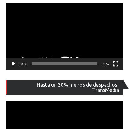
00:00
09:52
Re
Hasta un 30% menos de despachos-
de
TransMedia
ví