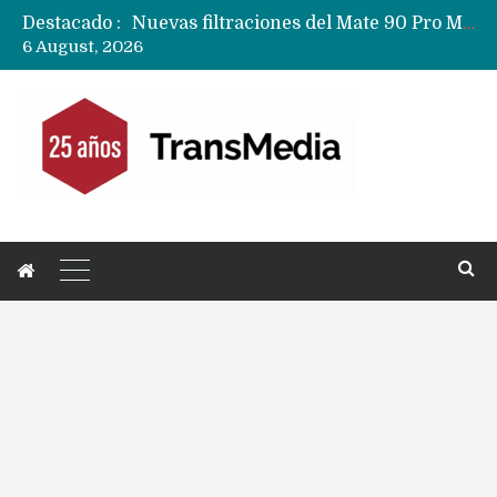
Destacado :
Nuevas filtraciones del Mate 90 Pro Max apuntan a potenciar las cámaras y pantalla OLED doble capa
6 August, 2026
Apple dice que más ex empleados se llevaron datos confidenciales a OpenAI