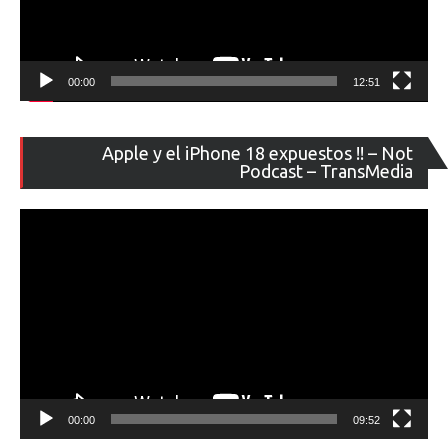
00:00
12:51
Re
Apple y el iPhone 18 expuestos !! – Not
de
Podcast – TransMedia
ví
00:00
09:52