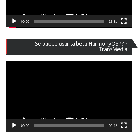
00:00
15:31
Re
Se puede usar la beta HarmonyOS7? -
de
TransMedia
ví
00:00
09:42