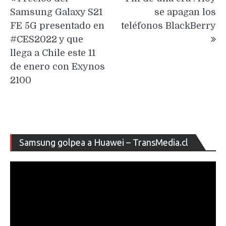
de
Samsung Galaxy S21
se apagan los
entradas
FE 5G presentado en
teléfonos BlackBerry
#CES2022 y que
llega a Chile este 11
de enero con Exynos
2100
Re
Samsung golpea a Huawei – TransMedia.cl
de
ví