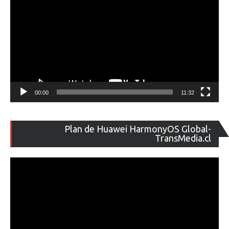
00:00
11:32
Re
Plan de Huawei HarmonyOS Global-
de
TransMedia.cl
ví