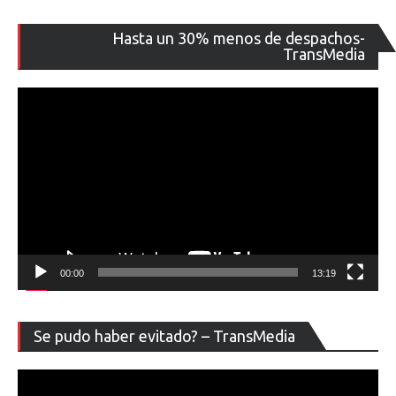
Re
Hasta un 30% menos de despachos-
de
TransMedia
ví
00:00
13:19
Re
Se pudo haber evitado? – TransMedia
de
ví