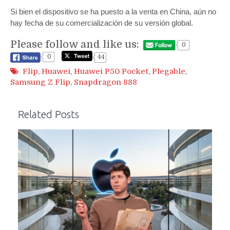
Si bien el dispositivo se ha puesto a la venta en China, aún no
hay fecha de su comercialización de su versión global.
Please follow and like us:
0
0
44
Flip
,
Huawei
,
Huawei P50 Pocket
,
Plegable
,
Samsung Z Flip
,
Snapdragon 888
Related Posts