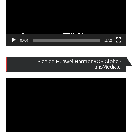
00:00
11:32
Re
Plan de Huawei HarmonyOS Global-
de
TransMedia.cl
ví