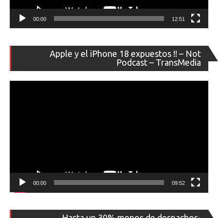
00:00
12:51
Re
Apple y el iPhone 18 expuestos !! – Not
de
Podcast – TransMedia
ví
00:00
09:52
Re
Hasta un 30% menos de despachos-