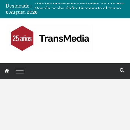
Destacado :
Google acaba definitivamente el truco para pagar con NFC en celulares Xiaomi, Oppo, Vivo y Huawei con ROM china
6 August, 2026
Apple dice que más ex empleados se llevaron datos confidenciales a OpenAI