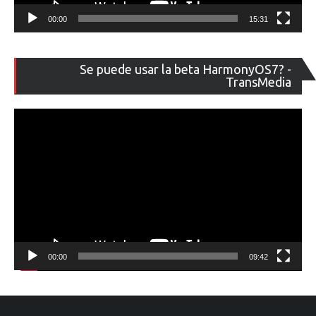
00:00
15:31
Re
Se puede usar la beta HarmonyOS7? -
de
TransMedia
ví
00:00
09:42