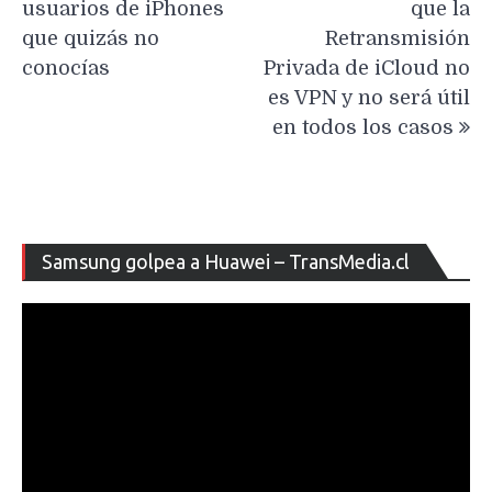
entradas
usuarios de iPhones
que la
que quizás no
Retransmisión
conocías
Privada de iCloud no
es VPN y no será útil
en todos los casos
Re
Samsung golpea a Huawei – TransMedia.cl
de
ví