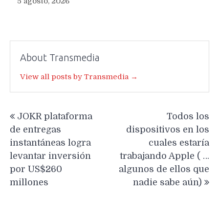
5 agosto, 2026
About Transmedia
View all posts by Transmedia →
Navegación
JOKR plataforma
Todos los
de
de entregas
dispositivos en los
entradas
instantáneas logra
cuales estaría
levantar inversión
trabajando Apple ( …
por US$260
algunos de ellos que
millones
nadie sabe aún)