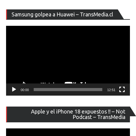
Re
Samsung golpea a Huawei – TransMedia.cl
de
ví
00:00
12:51
Re
Apple y el iPhone 18 expuestos !! – Not
de
Podcast – TransMedia
ví