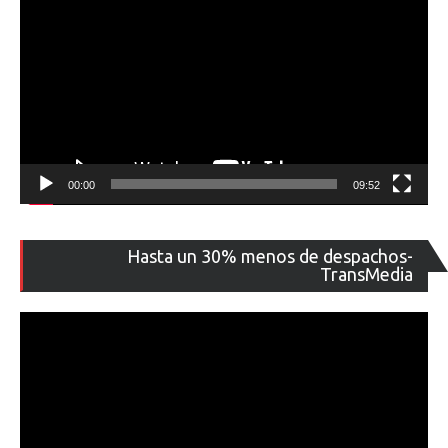
00:00
09:52
Re
Hasta un 30% menos de despachos-
de
TransMedia
ví