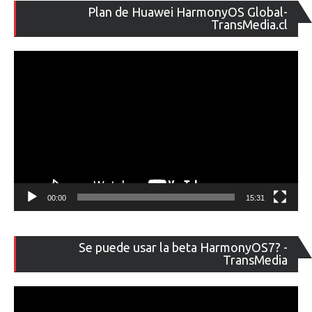
Re
Plan de Huawei HarmonyOS Global-
de
TransMedia.cl
ví
00:00
15:31
Re
Se puede usar la beta HarmonyOS7? -
de
TransMedia
ví