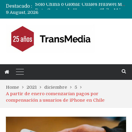
Destacado :
Data Centers de Huawei en Chile, México, Brasil,Perú y Argentina podrían verse afectados por arremetida de EE.UU
9 August, 2026
Fabricantes suben precios de teléfonos y ganan más dinero en un mercado donde Xiaomi alerta por no mejorar ventas
Home
2021
diciembre
5
A partir de enero comenzarían pagos por
compensación a usuarios de iPhone en Chile