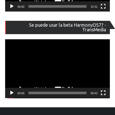
00:00
15:31
Re
Se puede usar la beta HarmonyOS7? -
de
TransMedia
ví
00:00
09:42