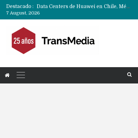
Destacado :
Data Centers de Huawei en Chile, México, Brasil,Perú y Argentina podrían verse afectados por arremetida de EE.UU
7 August, 2026
Fabricantes suben precios de teléfonos y ganan más dinero en un mercado donde Xiaomi alerta por no mejorar ventas