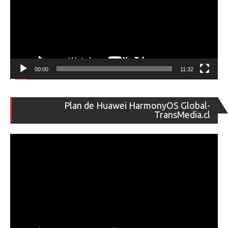
00:00
11:32
Re
Plan de Huawei HarmonyOS Global-
de
TransMedia.cl
ví