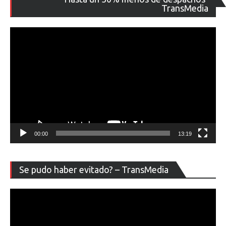
de
TransMedia
ví
00:00
13:19
Re
Se pudo haber evitado? – TransMedia
de
ví