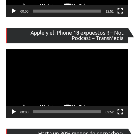
00:00
12:51
Re
Apple y el iPhone 18 expuestos !! – Not
de
Podcast – TransMedia
ví
00:00
09:52
Re
Hasta un 30% menos de despachos-