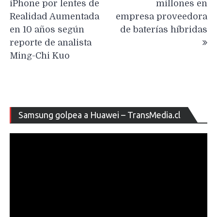
entradas
iPhone por lentes de
millones en
Realidad Aumentada
empresa proveedora
en 10 años según
de baterías híbridas
reporte de analista
Ming-Chi Kuo
Re
Samsung golpea a Huawei – TransMedia.cl
de
ví