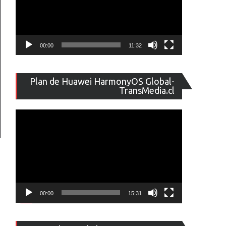
00:00
11:32
Reproducto
Plan de Huawei HarmonyOS Global-
de
TransMedia.cl
vídeo
00:00
15:31
Reproducto