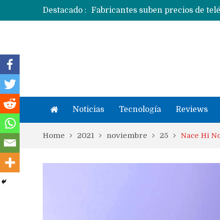
Destacado :
Apple dice que más ex empleados 
Noticias
Tecnología
Reviews
Home
2021
noviembre
25
Nace Hi No