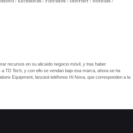
ositivo
/
Exclusivas
/
Filtrados
/
Internet
/
Noticias
/
r recursos en su alicaído negocio móvil, y tras haber
s a TD Tech, y con ello se vendan bajo esa marca, ahora se ha
tions Equipment, lanzará teléfonos Hi Nova, que corresponden a la