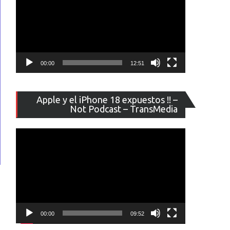
00:00
12:51
Reproducto
Apple y el iPhone 18 expuestos !! –
de
Not Podcast – TransMedia
vídeo
00:00
09:52