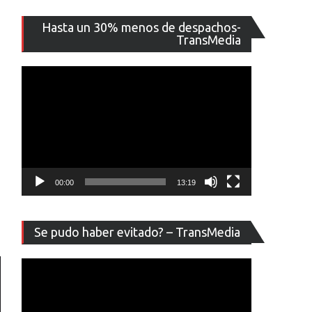
Reproducto
Hasta un 30% menos de despachos-
de
TransMedia
vídeo
00:00
13:19
Reproducto
Se pudo haber evitado? – TransMedia
de
vídeo