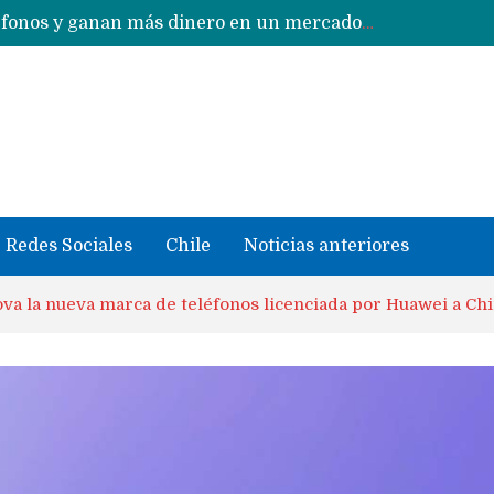
Fabricantes suben precios de teléfonos y ganan más dinero en un mercado donde Xiaomi alerta por no mejorar ventas
Google no bloqueará sus servidores a MicroG pero tiene un plan para eliminarlo como opción para teléfonos Huawei
Reestructuración de fondo en área IA de Google pone en peligro acuerdo con Apple y salvataje de Siri
CXMT le dice NO a la venta de sus memorias a Apple y dará prioridad a Huawei y Xiaomi
Sailfish OS la «joya» de sistema operativo que Europa planea financiar para competir contra Android, iOS y HarmonyOS
se llevaron datos confidenciales a OpenAI
Solo China o Global: Cuáles Huawei MateBook, MatePad y Nova llegarán a Europa y LATAM?
Data Centers de Huawei en Chile, México, Brasil,Perú y Argentina podrían verse afectados por arremetida de EE.UU
Fabricantes suben precios de teléfonos y ganan más dinero en un mercado donde Xiaomi alerta por no mejorar ventas
Redes Sociales
Chile
Noticias anteriores
va la nueva marca de teléfonos licenciada por Huawei a Chi