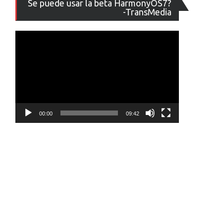
Se puede usar la beta HarmonyOS7?
de
-TransMedia
vídeo
00:00
09:42