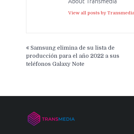
About Transmedia
View all posts by Transmedi
Navegación
Samsung elimina de su lista de
de
producción para el año 2022 a sus
entradas
teléfonos Galaxy Note