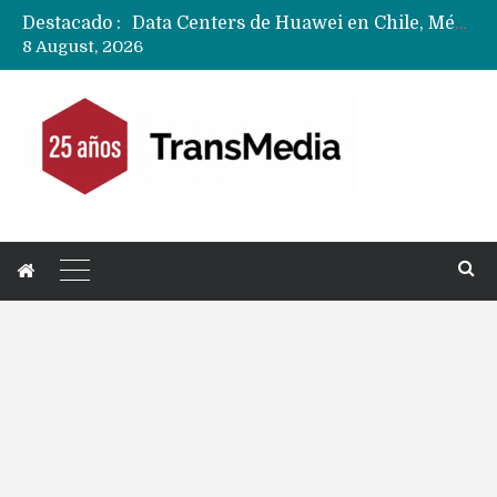
Destacado :
Data Centers de Huawei en Chile, México, Brasil,Perú y Argentina podrían verse afectados por arremetida de EE.UU
8 August, 2026
Fabricantes suben precios de teléfonos y ganan más dinero en un mercado donde Xiaomi alerta por no mejorar ventas