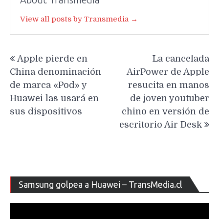
View all posts by Transmedia →
Navegación
Apple pierde en
La cancelada
de
China denominación
AirPower de Apple
entradas
de marca «Pod» y
resucita en manos
Huawei las usará en
de joven youtuber
sus dispositivos
chino en versión de
escritorio Air Desk
Re
Samsung golpea a Huawei – TransMedia.cl
de
ví