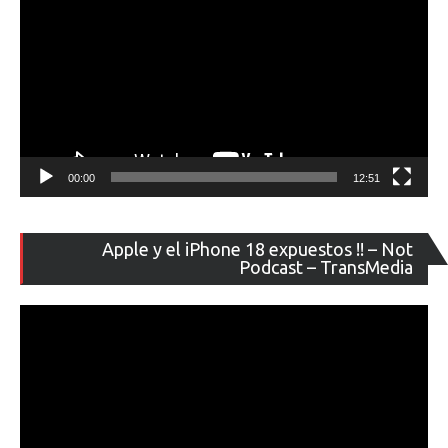
00:00
12:51
Re
Apple y el iPhone 18 expuestos !! – Not
de
Podcast – TransMedia
ví