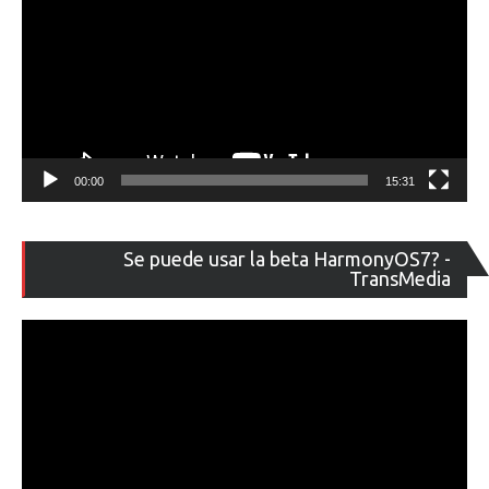
00:00
15:31
Re
Se puede usar la beta HarmonyOS7? -
de
TransMedia
ví