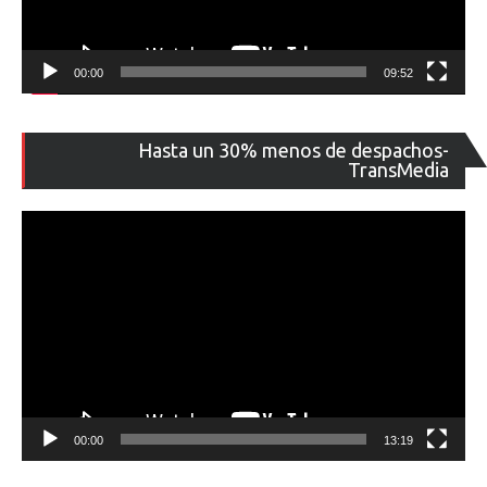
00:00
09:52
Re
Hasta un 30% menos de despachos-
de
TransMedia
ví
00:00
13:19