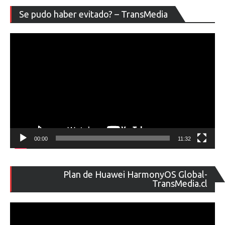
Re
Se pudo haber evitado? – TransMedia
de
ví
00:00
11:32
Re
Plan de Huawei HarmonyOS Global-
de
TransMedia.cl
ví