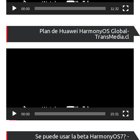
00:00
11:32
Re
Plan de Huawei HarmonyOS Global-
de
TransMedia.cl
ví
00:00
15:31
Re
Se puede usar la beta HarmonyOS7? -