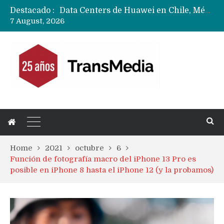
Destacado :
Data Centers de Huawei en Chile, México, Brasil,Perú y Argentina podrían verse afectados por arremetida de EE.UU
7 August, 2026
Fabricantes suben precios de teléfonos y ganan más dinero en un mercado donde Xiaomi alerta por no mejorar ventas
Home
2021
octubre
6
Función de fotografía macro del iPhone 13 Pro es
posible en iPhone 8 hasta el iPhone 12 (y la probamos)