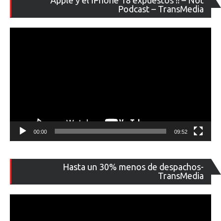
Apple y el iPhone 18 expuestos !! – Not
de
Podcast – TransMedia
ví
00:00
09:52
Re
Hasta un 30% menos de despachos-
de
TransMedia
ví