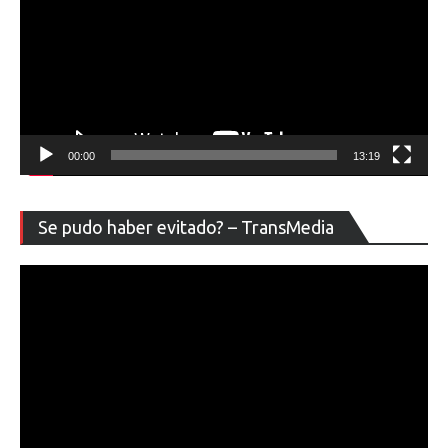
00:00
13:19
Re
Se pudo haber evitado? – TransMedia
de
ví