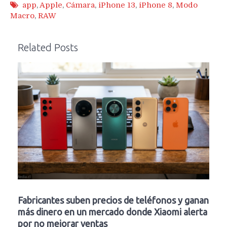
app
,
Apple
,
Cámara
,
iPhone 13
,
iPhone 8
,
Modo
Macro
,
RAW
Related Posts
Fabricantes suben precios de teléfonos y ganan
más dinero en un mercado donde Xiaomi alerta
por no mejorar ventas