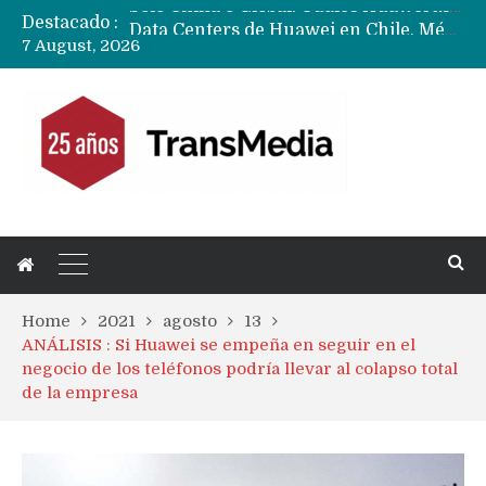
Destacado :
Data Centers de Huawei en Chile, México, Brasil,Perú y Argentina podrían verse afectados por arremetida de EE.UU
7 August, 2026
Fabricantes suben precios de teléfonos y ganan más dinero en un mercado donde Xiaomi alerta por no mejorar ventas
Home
2021
agosto
13
ANÁLISIS : Si Huawei se empeña en seguir en el
negocio de los teléfonos podría llevar al colapso total
de la empresa