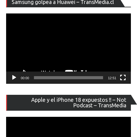
Samsung golpea a Huawei – TransMedia.cl
de
ví
00:00
12:51
Re
Apple y el iPhone 18 expuestos !! – Not
de
Podcast – TransMedia
ví