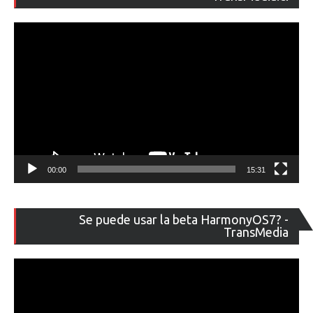
ví
00:00
15:31
Re
Se puede usar la beta HarmonyOS7? -
de
TransMedia
ví