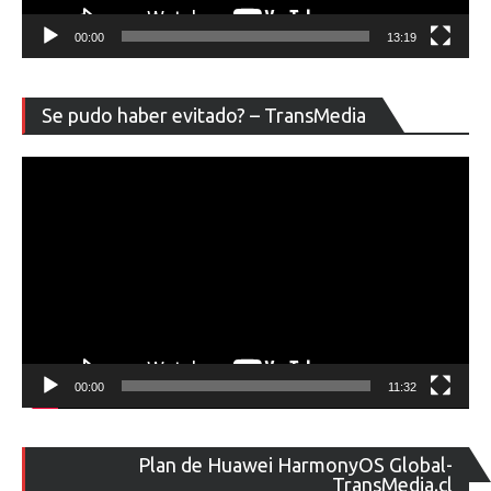
00:00
13:19
Re
Se pudo haber evitado? – TransMedia
de
ví
00:00
11:32
Re
Plan de Huawei HarmonyOS Global-
de
TransMedia.cl