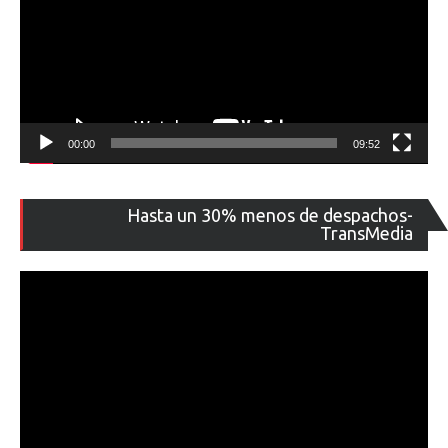
00:00
09:52
Re
Hasta un 30% menos de despachos-
de
TransMedia
ví