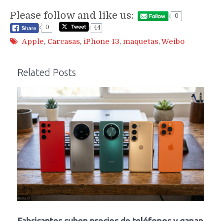
Please follow and like us:
0
0
44
Apple
,
Carcasas
,
iPhone 13
,
maquetas
,
Weibo
Related Posts