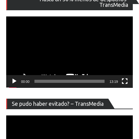
de
TransMedia
ví
00:00
13:19
Re
Se pudo haber evitado? – TransMedia
de
ví