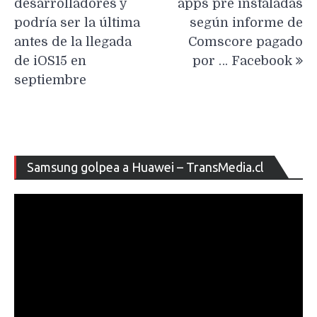
desarrolladores y
apps pre instaladas
podría ser la última
según informe de
antes de la llegada
Comscore pagado
de iOS15 en
por … Facebook
septiembre
Re
Samsung golpea a Huawei – TransMedia.cl
de
ví