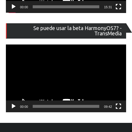
00:00
15:31
Re
Se puede usar la beta HarmonyOS7? -
de
TransMedia
ví
00:00
09:42