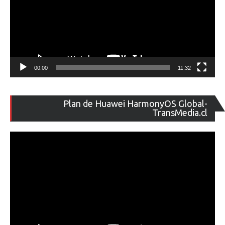
00:00
11:32
Re
Plan de Huawei HarmonyOS Global-
de
TransMedia.cl
ví