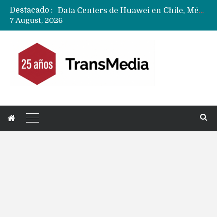
Destacado :
Data Centers de Huawei en Chile, México, Brasil,Perú y Argentina podrían verse afectados por arremetida de EE.UU
7 August, 2026
Fabricantes suben precios de teléfonos y ganan más dinero en un mercado donde Xiaomi alerta por no mejorar ventas