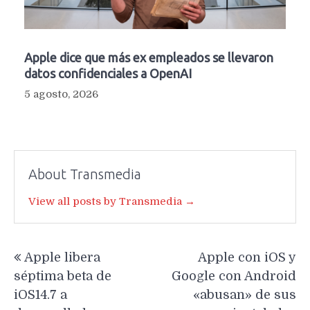
Apple dice que más ex empleados se llevaron
datos confidenciales a OpenAI
5 agosto, 2026
About Transmedia
View all posts by Transmedia →
Navegación
Apple libera
Apple con iOS y
de
séptima beta de
Google con Android
entradas
iOS14.7 a
«abusan» de sus