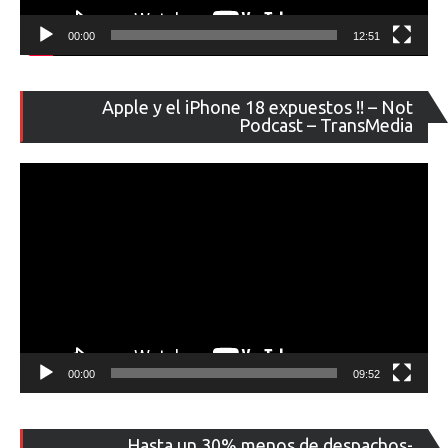
00:00
12:51
Re
Apple y el iPhone 18 expuestos !! – Not
de
Podcast – TransMedia
ví
00:00
09:52
Re
Hasta un 30% menos de despachos-