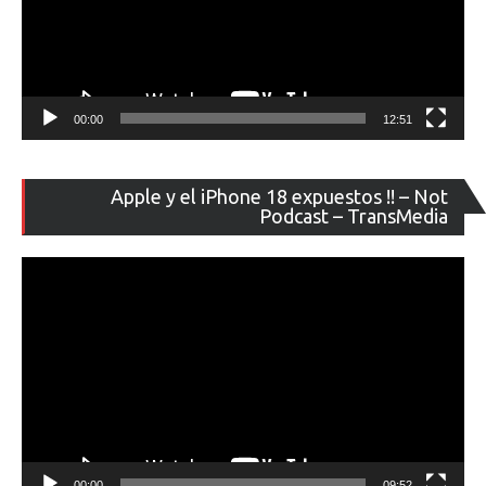
00:00
12:51
Re
Apple y el iPhone 18 expuestos !! – Not
de
Podcast – TransMedia
ví
00:00
09:52