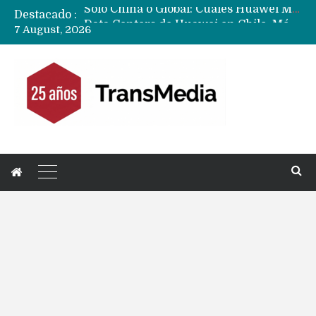
Destacado :
Data Centers de Huawei en Chile, México, Brasil,Perú y Argentina podrían verse afectados por arremetida de EE.UU
7 August, 2026
Fabricantes suben precios de teléfonos y ganan más dinero en un mercado donde Xiaomi alerta por no mejorar ventas