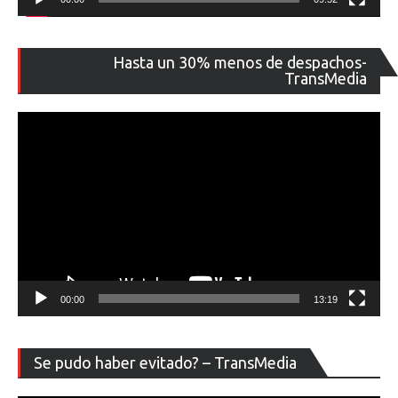
Re
Hasta un 30% menos de despachos-
de
TransMedia
ví
00:00
13:19
Re
Se pudo haber evitado? – TransMedia
de
ví