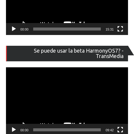
00:00
15:31
Re
Se puede usar la beta HarmonyOS7? -
de
TransMedia
ví
00:00
09:42