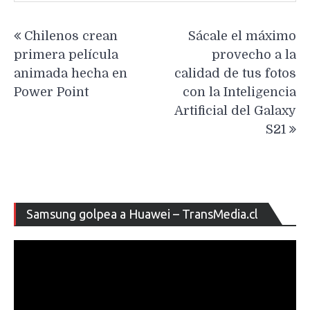
Navegación
Chilenos crean
Sácale el máximo
de
primera película
provecho a la
entradas
animada hecha en
calidad de tus fotos
Power Point
con la Inteligencia
Artificial del Galaxy
S21
Re
Samsung golpea a Huawei – TransMedia.cl
de
ví