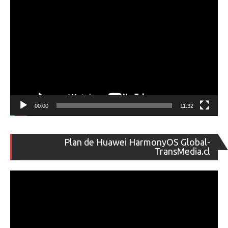
00:00
11:32
Re
Plan de Huawei HarmonyOS Global-
de
TransMedia.cl
ví