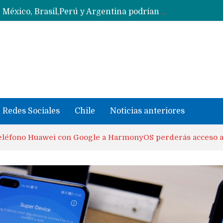
Data Centers de Huawei en Chile, México, Brasil,Perú y Argentina podrían verse afectados por arremetida de EE.UU
Fabricantes suben precios de teléfonos y ganan más dinero en un mercado donde Xiaomi alerta por no mejorar ventas
Redes Sociales
Chile
Noticias anteriores
 teléfono Huawei con Google a HarmonyOS perderás acceso a