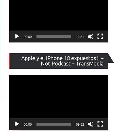
00:00
12:51
Reproducto
Apple y el iPhone 18 expuestos !! –
de
Not Podcast – TransMedia
vídeo
00:00
09:52