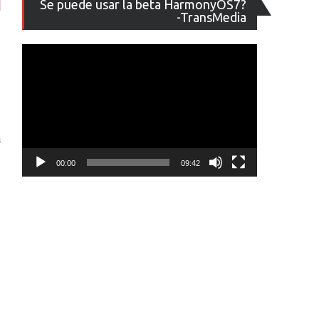
Se puede usar la beta HarmonyOS7?
de
-TransMedia
vídeo
a
00:00
09:42