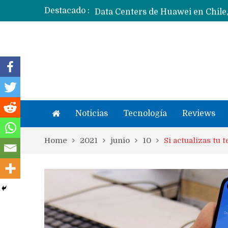
Destacado :
Noticias
Tecnología
Reviews
Home
2021
junio
10
Si actualizas tu