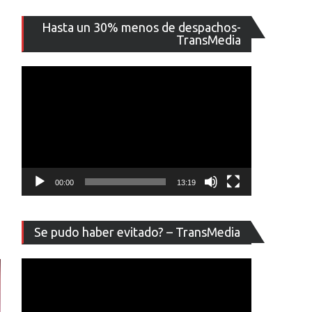
Reproducto
Hasta un 30% menos de despachos-
de
TransMedia
vídeo
00:00
13:19
Reproducto
Se pudo haber evitado? – TransMedia
de
vídeo