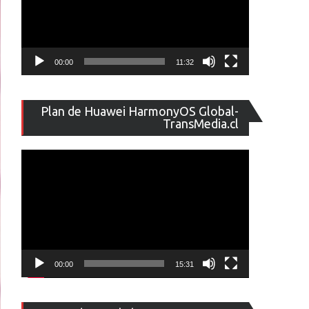
00:00
11:32
Reproducto
Plan de Huawei HarmonyOS Global-
de
TransMedia.cl
vídeo
00:00
15:31
Reproducto