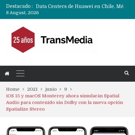
Destacado :
Data Centers de Huawei en Chile, México, Brasil,Perú y Argentina podrían verse afectados por arremetida de EE.UU
8 August, 2026
Fabricantes suben precios de teléfonos y ganan más dinero en un mercado donde Xiaomi alerta por no mejorar ventas
Home
2021
junio
9
iOS 15 y macOS Monterey ahora simularán Spatial
Audio para contenido sin Dolby con la nueva opción
Spatialize Stereo