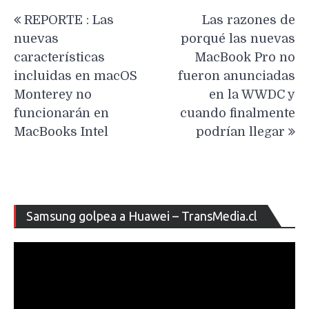
Navegación
REPORTE : Las
Las razones de
de
nuevas
porqué las nuevas
entradas
características
MacBook Pro no
incluidas en macOS
fueron anunciadas
Monterey no
en la WWDC y
funcionarán en
cuando finalmente
MacBooks Intel
podrían llegar
Re
Samsung golpea a Huawei – TransMedia.cl
de
ví