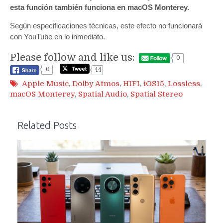
esta función también funciona en macOS Monterey.
Según especificaciones técnicas, este efecto no funcionará
con YouTube en lo inmediato.
Please follow and like us:
0
0
44
Apple Music
,
Dolby Atmos
,
HIFI
,
iOS15
,
Lossless
,
macOS Monterey
,
Spatial Audio
,
Spatial Stereo
Related Posts