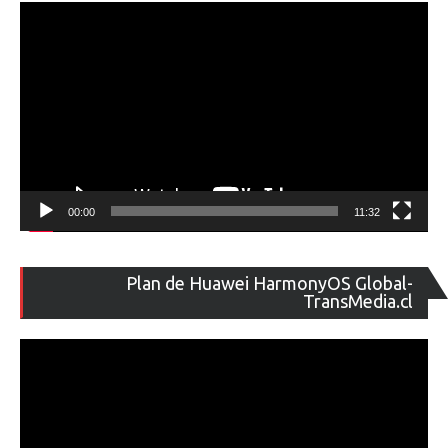
00:00
11:32
Re
Plan de Huawei HarmonyOS Global-
de
TransMedia.cl
ví