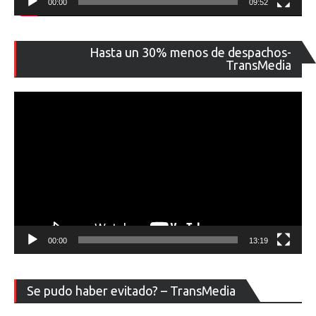
00:00
09:52
Re
Hasta un 30% menos de despachos-
de
TransMedia
ví
00:00
13:19
Re
Se pudo haber evitado? – TransMedia
de
ví