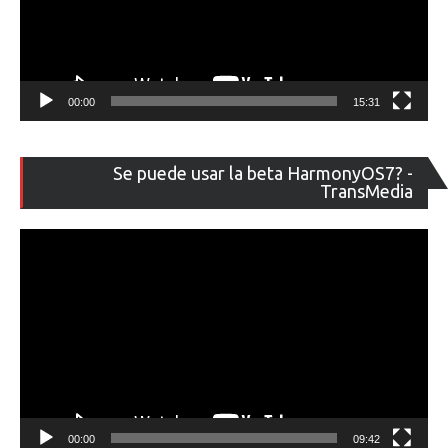
00:00
15:31
Re
Se puede usar la beta HarmonyOS7? -
de
TransMedia
ví
00:00
09:42