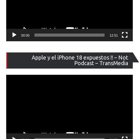
00:00
12:51
Re
Apple y el iPhone 18 expuestos !! – Not
de
Podcast – TransMedia
ví