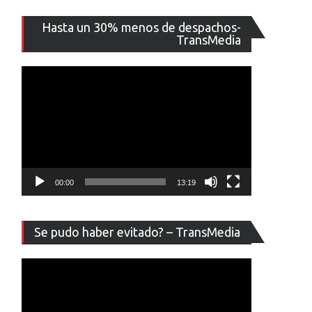
Reproducto
Hasta un 30% menos de despachos-
de
TransMedia
vídeo
00:00
13:19
Reproducto
Se pudo haber evitado? – TransMedia
de
vídeo