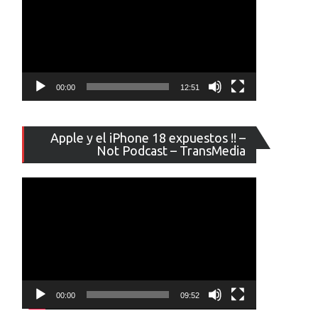
00:00
12:51
Reproducto
Apple y el iPhone 18 expuestos !! –
de
Not Podcast – TransMedia
vídeo
00:00
09:52