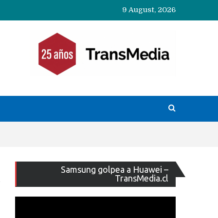
9 August, 2026
Reproducto
Samsung golpea a Huawei –
de
TransMedia.cl
vídeo