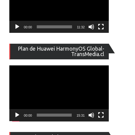
00:00
11:32
Reproducto
Plan de Huawei HarmonyOS Global-
de
TransMedia.cl
vídeo
00:00
15:31
Reproducto