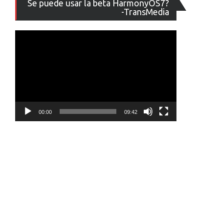
Se puede usar la beta HarmonyOS7?
de
-TransMedia
vídeo
00:00
09:42