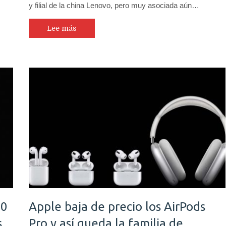
y filial de la china Lenovo, pero muy asociada aún…
Lee más
90
Apple baja de precio los AirPods
s
Pro y así queda la familia de