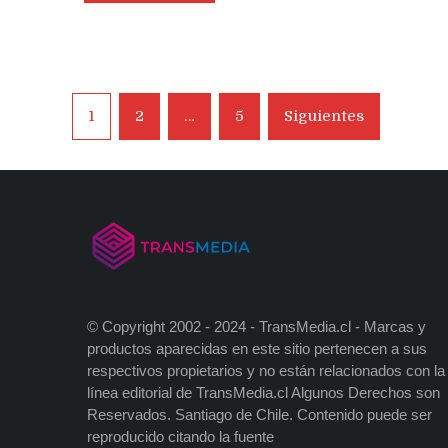
Navegación
1
2
…
5
Siguientes
de
entradas
© Copyright 2002 - 2024 - TransMedia.cl - Marcas y
productos aparecidas en este sitio pertenecen a sus
respectivos propietarios y no están relacionados con la
línea editorial de TransMedia.cl Algunos Derechos son
Reservados. Santiago de Chile. Contenido puede ser
reproducido citando la fuente