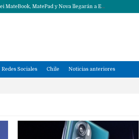
Solo China o Global: Cuáles Huawei MateBook, MatePad y Nova llegarán a Europa y LATAM?
Data Centers de Huawei en Chile, México, Brasil,Perú y Argentina podrían verse afectados por arremetida de EE.UU
Fabricantes suben precios de teléfonos y ganan más dinero en un mercado donde Xiaomi alerta por no mejorar ventas
Redes Sociales
Chile
Noticias anteriores