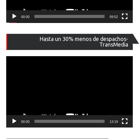
00:00
09:52
Re
Hasta un 30% menos de despachos-
de
TransMedia
ví
00:00
13:19