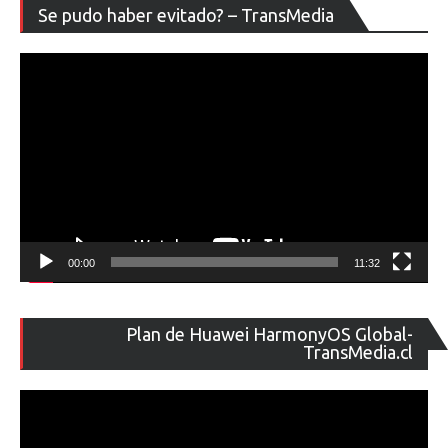
Re
Se pudo haber evitado? – TransMedia
de
ví
00:00
11:32
Re
Plan de Huawei HarmonyOS Global-
de
TransMedia.cl
ví