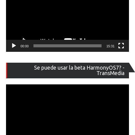
00:00
15:31
Re
Se puede usar la beta HarmonyOS7? -
de
TransMedia
ví