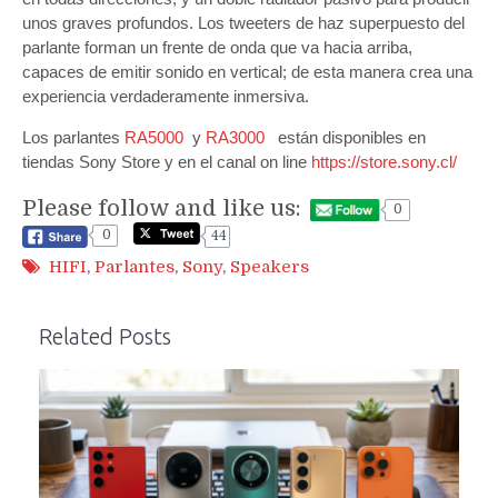
unos graves profundos. Los tweeters de haz superpuesto del
parlante forman un frente de onda que va hacia arriba,
capaces de emitir sonido en vertical; de esta manera crea una
experiencia verdaderamente inmersiva.
Los parlantes
RA5000
y
RA3000
están disponibles en
tiendas Sony Store y en el canal
on
line
https://store.sony.cl/
Please follow and like us:
0
0
44
HIFI
,
Parlantes
,
Sony
,
Speakers
Related Posts