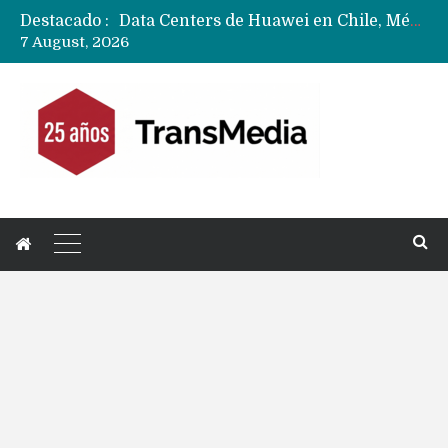
Destacado :
Data Centers de Huawei en Chile, México, Brasil,Perú y Argentina podrían verse afectados por arremetida de EE.UU
7 August, 2026
Fabricantes suben precios de teléfonos y ganan más dinero en un mercado donde Xiaomi alerta por no mejorar ventas