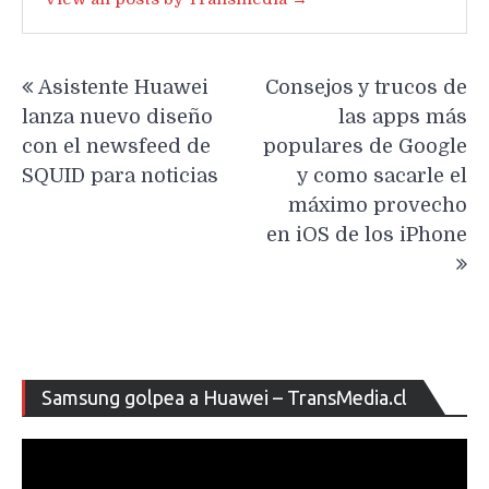
Navegación
Asistente Huawei
Consejos y trucos de
de
lanza nuevo diseño
las apps más
entradas
con el newsfeed de
populares de Google
SQUID para noticias
y como sacarle el
máximo provecho
en iOS de los iPhone
Re
Samsung golpea a Huawei – TransMedia.cl
de
ví