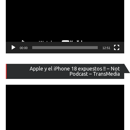
00:00
12:51
Re
Apple y el iPhone 18 expuestos !! – Not
de
Podcast – TransMedia
ví