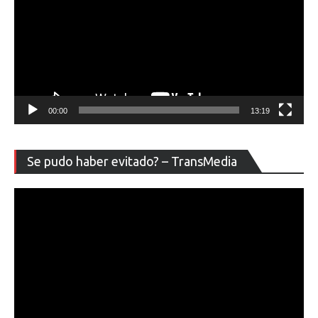
00:00
13:19
Re
Se pudo haber evitado? – TransMedia
de
ví