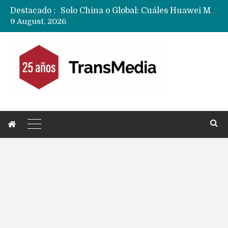
Destacado :
Data Centers de Huawei en Chile, México, Brasil,Perú y Argentina podrían verse afectados por arremetida de EE.UU
9 August, 2026
Fabricantes suben precios de teléfonos y ganan más dinero en un mercado donde Xiaomi alerta por no mejorar ventas