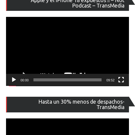
de
Podcast – TransMedia
ví
00:00
09:52
Re
Hasta un 30% menos de despachos-
de
TransMedia
ví