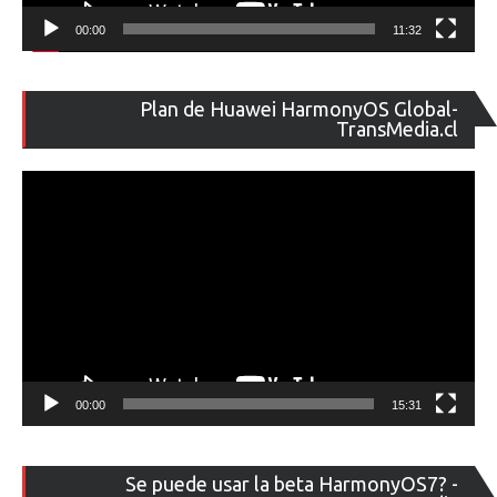
00:00
11:32
Re
Plan de Huawei HarmonyOS Global-
de
TransMedia.cl
ví
00:00
15:31
Re
Se puede usar la beta HarmonyOS7? -