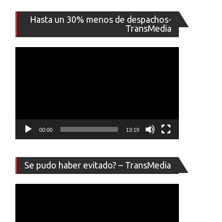
Reproducto
Hasta un 30% menos de despachos-
de
TransMedia
vídeo
00:00
13:19
Reproducto
Se pudo haber evitado? – TransMedia
de
vídeo