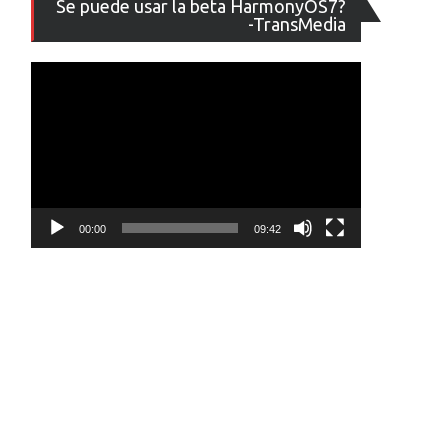
Se puede usar la beta HarmonyOS7?
de
-TransMedia
vídeo
s
00:00
09:42