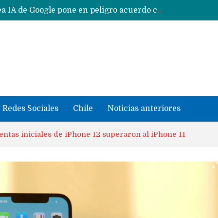
CXMT le dice NO a la venta de sus memorias a Apple y dará prioridad a Huawei y Xiaomi
Sailfish OS la «joya» de sistema operativo que Europa planea financiar para competir contra Android, iOS y HarmonyOS
se llevaron datos confidenciales a OpenAI
Solo China o Global: Cuáles Huawei MateBook, MatePad y Nova llegarán a Europa y LATAM?
Data Centers de Huawei en Chile, México, Brasil,Perú y Argentina podrían verse afectados por arremetida de EE.UU
Fabricantes suben precios de teléfonos y ganan más dinero en un mercado donde Xiaomi alerta por no mejorar ventas
Redes Sociales
Chile
Noticias anteriores
entas iniciales de iPhone 12 superaron al iPhone 11