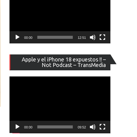
00:00
12:51
Reproducto
Apple y el iPhone 18 expuestos !! –
de
Not Podcast – TransMedia
vídeo
00:00
09:52