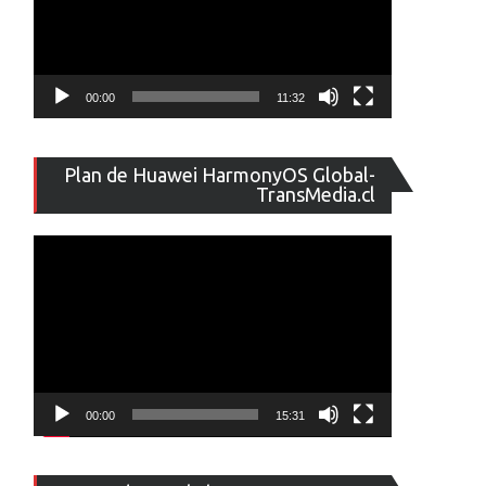
00:00
11:32
Reproducto
Plan de Huawei HarmonyOS Global-
de
TransMedia.cl
vídeo
00:00
15:31
Reproducto