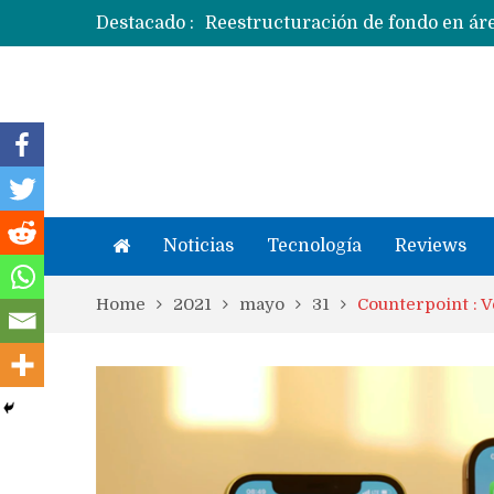
Destacado :
Apple dice que más ex empleados 
Noticias
Tecnología
Reviews
Home
2021
mayo
31
Counterpoint : V