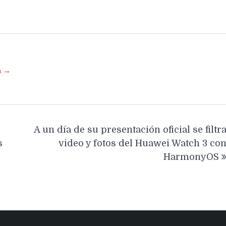
a →
A un día de su presentación oficial se filtr
s
video y fotos del Huawei Watch 3 co
HarmonyOS