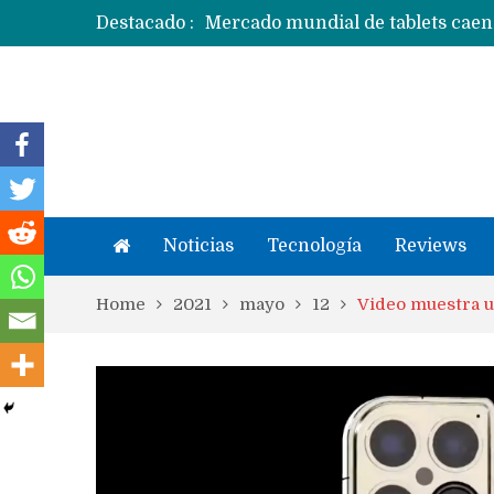
Destacado :
Apple podría subir los precios de
Noticias
Tecnología
Reviews
Home
2021
mayo
12
Video muestra u