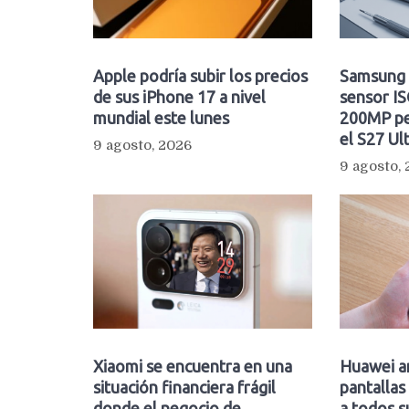
Apple podría subir los precios
Samsung 
de sus iPhone 17 a nivel
sensor I
mundial este lunes
200MP pe
el S27 Ul
9 agosto, 2026
9 agosto,
Xiaomi se encuentra en una
Huawei a
situación financiera frágil
pantalla
donde el negocio de
a todos 