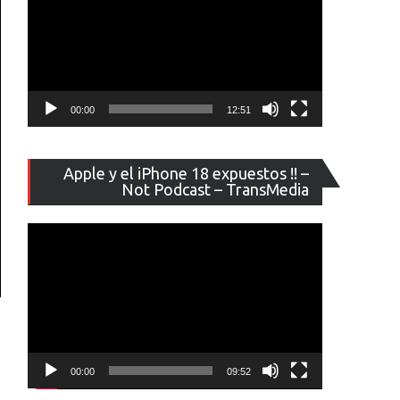
00:00
12:51
Reproducto
Apple y el iPhone 18 expuestos !! –
de
Not Podcast – TransMedia
vídeo
00:00
09:52