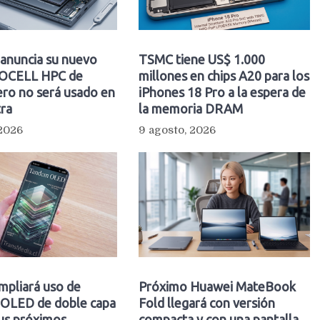
anuncia su nuevo
TSMC tiene US$ 1.000
SOCELL HPC de
millones en chips A20 para los
ro no será usado en
iPhones 18 Pro a la espera de
tra
la memoria DRAM
 2026
9 agosto, 2026
mpliará uso de
Próximo Huawei MateBook
s OLED de doble capa
Fold llegará con versión
sus próximos
compacta y con una pantalla