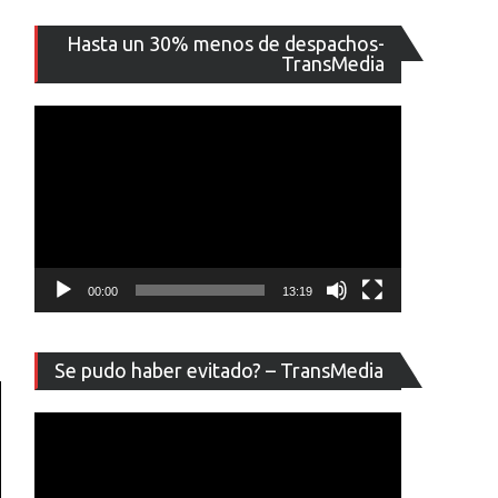
Reproducto
Hasta un 30% menos de despachos-
de
TransMedia
vídeo
00:00
13:19
Reproducto
Se pudo haber evitado? – TransMedia
de
vídeo