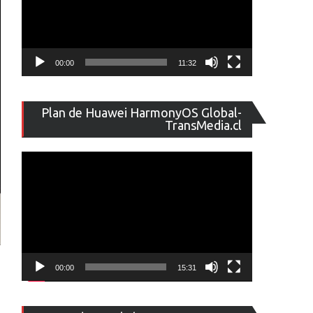
00:00
11:32
Reproducto
Plan de Huawei HarmonyOS Global-
de
TransMedia.cl
vídeo
00:00
15:31
Reproducto