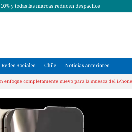
Fabricantes suben precios de teléfonos y ganan más dinero en un mercado donde Xiaomi alerta por no mejorar ventas
 sus iPhone 17 a nivel mundial este lunes
Redes Sociales
Chile
Noticias anteriores
n enfoque completamente nuevo para la muesca del iPhone 