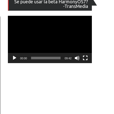
Se puede usar la beta HarmonyOS7?
de
-TransMedia
vídeo
00:00
09:42